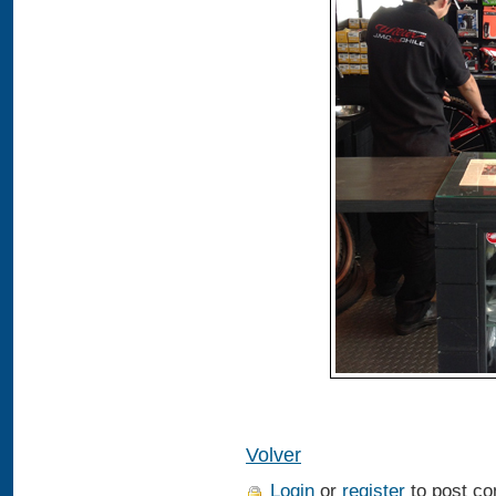
Volver
Login
or
register
to post c