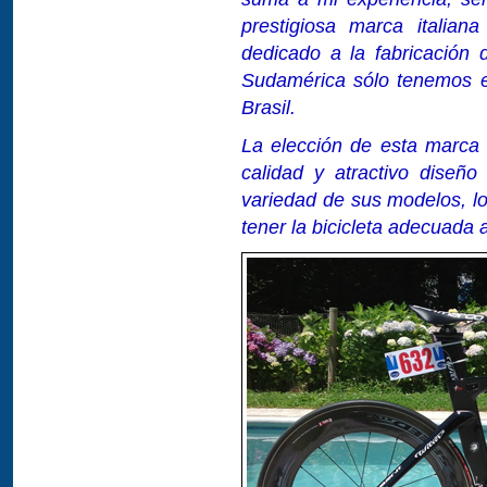
prestigiosa marca italian
dedicado a la fabricación
Sudamérica sólo tenemos el
Brasil.
La elección de esta marca s
calidad y atractivo diseñ
variedad de sus modelos, l
tener la bicicleta adecuada a