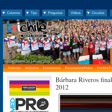
Columna
Tips
Preguntas
Videos
Circuitos
Noticias
Artículos
Entrevistas
Resultados/Fotos
TrichileT
Bárbara Riveros fina
2012