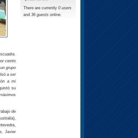
There are currently
0 users
and
36 guests
online.
escuadra.
or ciento
 un grupo
lsó a ser
ión a mi
quistó su
s máximos
rabajo de
stralia),
tevedra,
, Javier