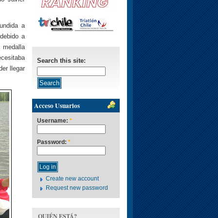
fundida a
debido a
a medalla
ecesitaba
Search this site:
er llegar
Acceso Usuarios
Username:
*
Password:
*
Create new account
Request new password
QUIÉN ESTÁ?