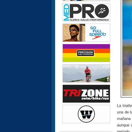
La triat
una de l
mañana l
aunque a
período