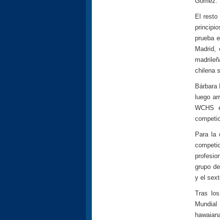
Gómez.
El resto
principi
prueba e
Madrid, 
madrileñ
chilena 
Bárbara 
luego ar
WCHS en
competic
Para la 
competid
profesio
grupo de
y el sex
Tras los
Mundial 
hawaiana