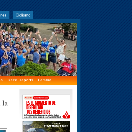
ones
Ciclismo
os
Race Reports
Femme
 la