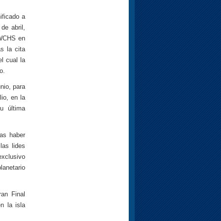
ificado a
de abril,
a WCHS en
s la cita
l cual la
o.
nio, para
io, en la
u última
ras haber
las lides
exclusivo
lanetario
ran Final
n la isla