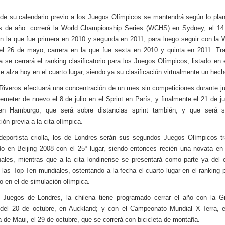
 de su calendario previo a los Juegos Olímpicos se mantendrá según lo plan
os de año: correrá la World Championship Series (WCHS) en Sydney, el 14 
n la que fue primera en 2010 y segunda en 2011; para luego seguir con l
el 26 de mayo, carrera en la que fue sexta en 2010 y quinta en 2011. Tra
a se cerrará el ranking clasificatorio para los Juegos Olímpicos, listado en e
se alza hoy en el cuarto lugar, siendo ya su clasificación virtualmente un hech
Riveros efectuará una concentración de un mes sin competiciones durante ju
remeter de nuevo el 8 de julio en el Sprint en París, y finalmente el 21 de jul
 Hamburgo, que será sobre distancias sprint también, y que será s
ión previa a la cita olímpica.
deportista criolla, los de Londres serán sus segundos Juegos Olímpicos t
o en Beijing 2008 con el 25º lugar, siendo entonces recién una novata en 
nales, mientras que a la cita londinense se presentará como parte ya del 
 las Top Ten mundiales, ostentando a la fecha el cuarto lugar en el ranking p
to en el de simulación olímpica.
 Juegos de Londres, la chilena tiene programado cerrar el año con la G
del 20 de octubre, en Auckland; y con el Campeonato Mundial X-Terra, e
 de Maui, el 29 de octubre, que se correrá con bicicleta de montaña.