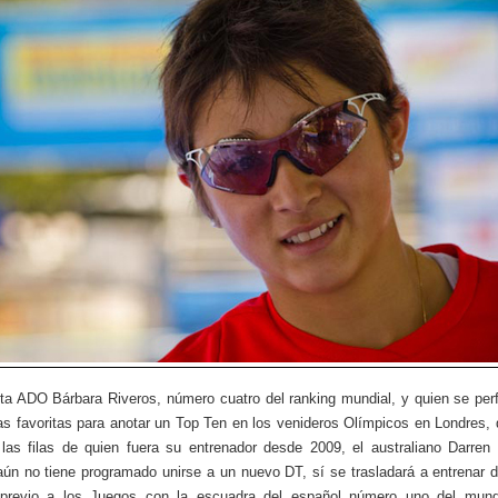
leta ADO Bárbara Riveros, número cuatro del ranking mundial, y quien se per
as favoritas para anotar un Top Ten en los venideros Olímpicos en Londres, 
as filas de quien fuera su entrenador desde 2009, el australiano Darren
ún no tiene programado unirse a un nuevo DT, sí se trasladará a entrenar d
 previo a los Juegos con la escuadra del español número uno del mund