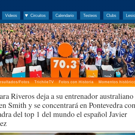
Videos
Circuitos
Calendario
Testeos
Clubs
Lesi
esultados/Fotos
TrichileTV
Fotos con Historia
Momentos históric
ara Riveros deja a su entrenador australiano
en Smith y se concentrará en Pontevedra con
adra del top 1 del mundo el español Javier
ez