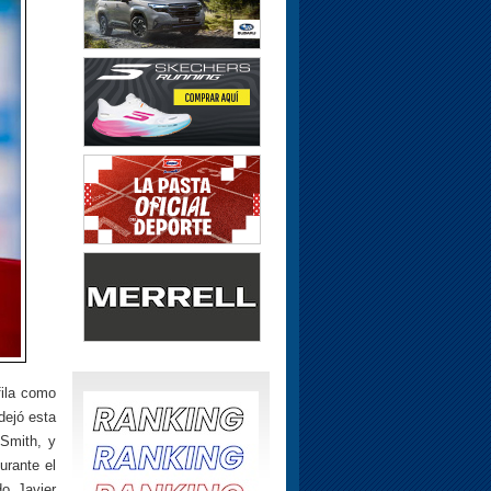
fila como
dejó esta
 Smith, y
urante el
o Javier