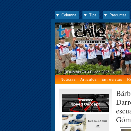
Columna
Tips
Preguntas
Noticias
Artículos
Entrevistas
R
Bárb
Darr
escu
Góm