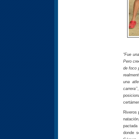
“Fue una
Pero cre
de foco 
realment
una atl
carrera’’
posicion
certámen
Riveros 
natación
pactada
donde s