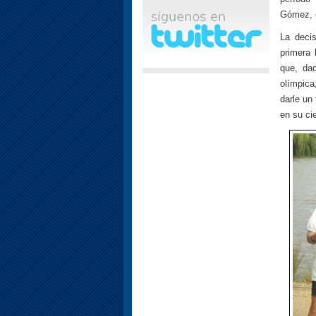
Gómez, e
La decis
primera
que, dad
olímpica
darle un
en su ci