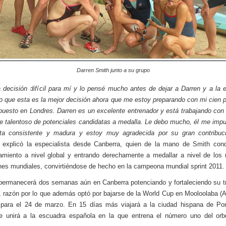
Darren Smith junto a su grupo
 decisión difícil para mí y lo pensé mucho antes de dejar a Darren y a la 
o que esta es la mejor decisión ahora que me estoy preparando con mi cien p
puesto en Londres. Darren es un excelente entrenador y está trabajando con
e talentoso de potenciales candidatas a medalla. Le debo mucho, él me impu
eta consistente y madura y estoy muy agradecida por su gran contribuc
, explicó la especialista desde Canberra, quien de la mano de Smith con
amiento a nivel global y entrando derechamente a medallar a nivel de lo
es mundiales, convirtiéndose de hecho en la campeona mundial sprint 2011.
permanecerá dos semanas aún en Canberra potenciando y fortaleciendo su t
, razón por lo que además optó por bajarse de la World Cup en Mooloolaba (Au
 para el 24 de marzo. En 15 días más viajará a la ciudad hispana de Pon
e unirá a la escuadra española en la que entrena el número uno del orbe