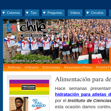
Columna
Tips
Preguntas
Videos
Circuitos
Noticias
Artículos
Entrevistas
Resultados/Fotos
TrichileT
Alimentación para dep
Hace semanas presentamo
hidratación para atletas d
por el
Instituto de Ciencia
esta ocasión damos continu