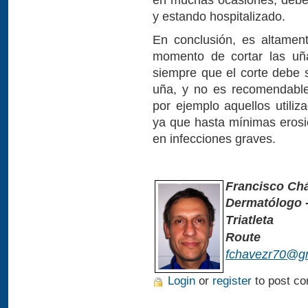
y estando hospitalizado.
En conclusión, es altamen
momento de cortar las uña
siempre que el corte debe s
uña, y no es recomendable
por ejemplo aquellos utiliz
ya que hasta mínimas eros
en infecciones graves.
Francisco Ch
Dermatólogo 
Triatleta
Route
fchavezr70@g
Login
or
register
to post c