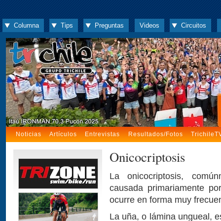
Columna
Tips
Preguntas
Videos
Circuitos
Noticias
Artículos
Entrevistas
Resultados/Fotos
TrichileT
Onicocriptosis
La onicocriptosis, comú
causada primariamente po
ocurre en forma muy frecuen
La uña, o lámina ungueal, e