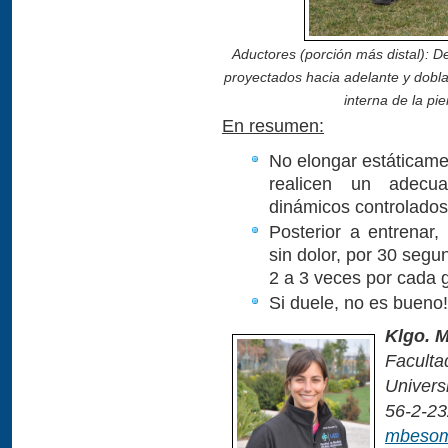
Aductores (porción más distal): D
proyectados hacia adelante y doblar 
interna de la pie
En resumen:
No elongar estáticamen
realicen un adecua
dinámicos controlados
Posterior a entrenar,
sin dolor, por 30 segu
2 a 3 veces por cada 
Si duele, no es bueno!
Klgo. 
Facult
Univers
56-2-2
mbesom