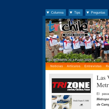
Columna
Tips
Preguntas
Noticias
Artículos
Entrevistas
R
Las 
Metr
El pas
Metropo
de Camp