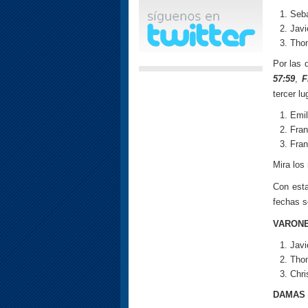
Seba
Javi
Tho
Por las
57:59
,
Fr
tercer l
Emi
Fran
Fran
Mira los
Con esta
fechas s
VARON
Javi
Tho
Chri
DAMAS