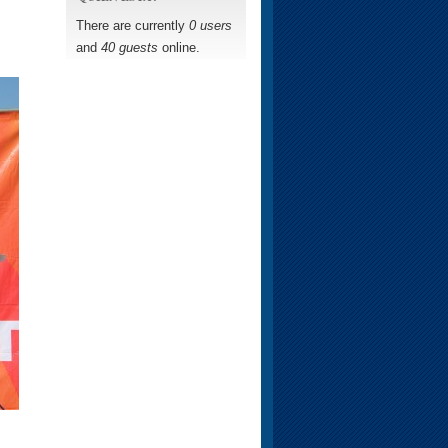
There are currently
0 users
and
40 guests
online.