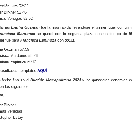
stián Urra 52:22
er Birkner 52:46
mas Venegas 52:52
 damas
Emilia Guzmán
fue la más rápida llevándose el primer lugar con un 
ancisca Mardones
se quedó con la segunda plaza con un tiempo de
5
ugar fue para
Francisca Espinoza
con
59:31.
lia Guzmán 57:59
cisca Mardones 59:28
cisca Espinoza 59:31
 resultados completos
AQUÍ
.
 fecha finalizó el
Duatlón Metropolitano 2024
y los ganadores generales d
on los siguientes:
ES
er Birkner
mas Venegas
stopher Estay