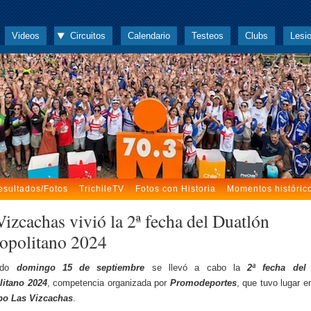
Videos
Circuitos
Calendario
Testeos
Clubs
Lesi
esultados/Fotos
TrichileTV
Fotos con Historia
Momentos históric
Vizcachas vivió la 2ª fecha del Duatlón
opolitano 2024
ado
domingo 15 de septiembre
se llevó a cabo la
2ª fecha del
litano 2024
, competencia organizada por
Promodeportes
, que tuvo lugar e
o Las Vizcachas
.