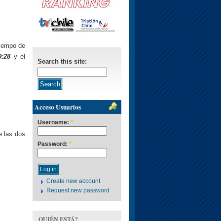
tiempo de
9:28
y el
Search this site:
Acceso Usuarios
Username:
*
e las dos
Password:
*
Create new account
Request new password
QUIÉN ESTÁ?