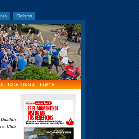
ones
Ciclismo
os
Race Reports
Femme
 Duatlón
n el
Club