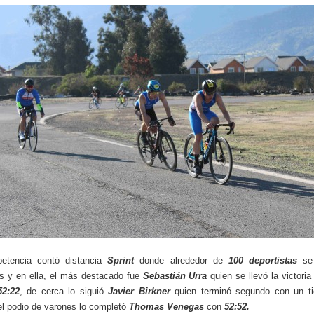
etencia contó distancia
Sprint
donde alrededor de
100 deportistas
se 
s y en ella, el más destacado fue
Sebastián Urra
quien se llevó la victoria
52:22
, de cerca lo siguió
Javier Birkner
quien terminó segundo con un t
l podio de varones lo completó
Thomas Venegas
con
52:52.