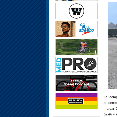
La comp
presente
marcar
52:46
y e