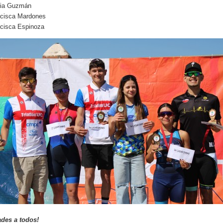
lia Guzmán
ncisca Mardones
cisca Espinoza
ades a todos!