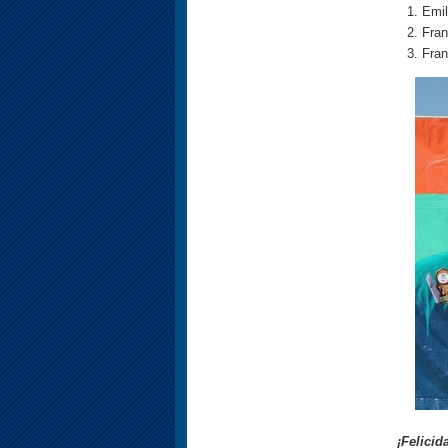
Emi
Fra
Fran
¡Felicid