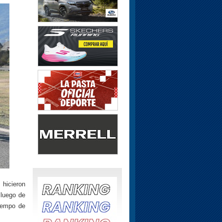
hicieron
 luego de
iempo de