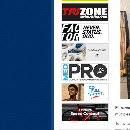
El
runni
múltiple
Te invit
como dir