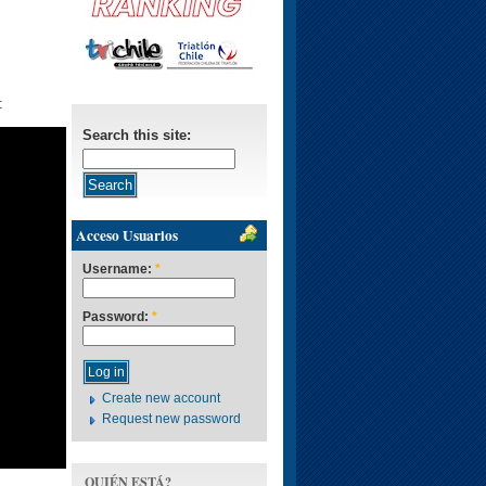
:
Search this site:
Acceso Usuarios
Username:
*
Password:
*
Create new account
Request new password
QUIÉN ESTÁ?