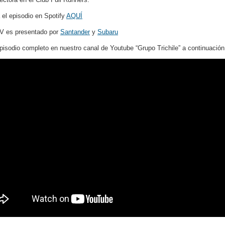
el episodio en Spotify
AQUÍ
TV es presentado por
Santander
y
Subaru
episodio completo en nuestro canal de Youtube “Grupo Trichile” a continuación