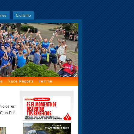
ones
Ciclismo
os
Race Reports
Femme
nicios en
 Club Full