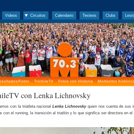
Videos
Circuitos
Calendario
Testeos
Clubs
Lesi
esultados/Fotos
TrichileTV
Fotos con Historia
Momentos históric
hileTV con Lenka Lichnovsky
mos con la triatleta nacional
Lenka Lichnovsky
quien nos cuenta de sus i
e con el running, la transición al triatlón y lo que significa ser directora en el
.