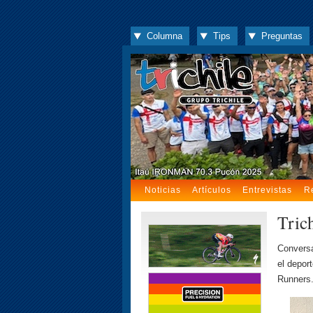
Columna
Tips
Preguntas
Noticias
Artículos
Entrevistas
R
Tric
Conversa
el deport
Runners