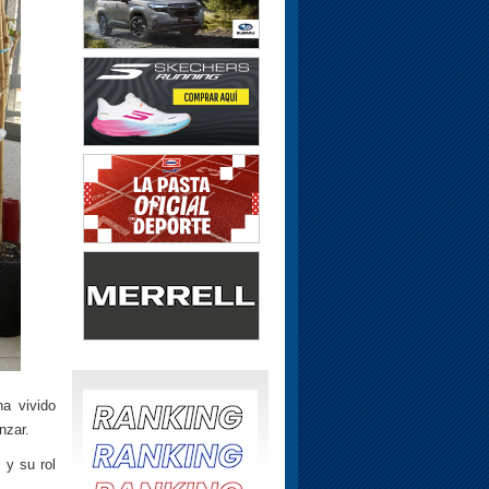
a vivido
nzar.
 y su rol