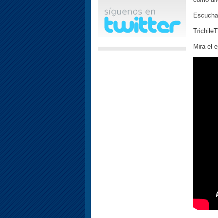
Escucha 
Trichile
Mira el 