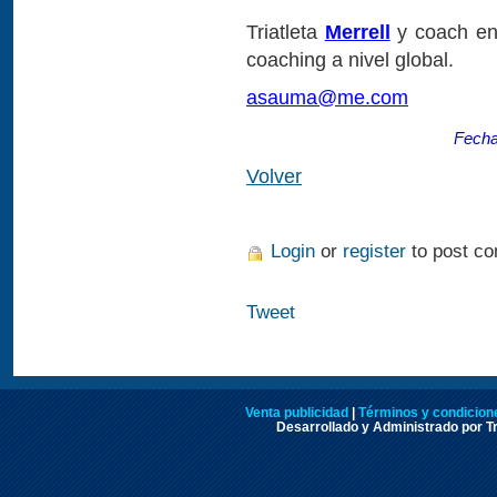
Triatleta
Merrell
y coach e
coaching a nivel global.
asauma@me.com
Fecha
Volver
Login
or
register
to post c
Tweet
Venta publicidad
|
Términos y condicione
Desarrollado y Administrado por Tr