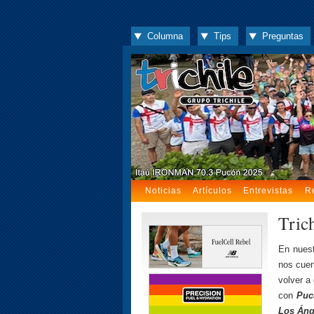
Columna
Tips
Preguntas
Noticias
Artículos
Entrevistas
R
Tric
En nuest
nos cuen
volver a
con
Puc
Los Áng