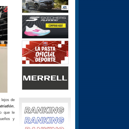
 lejos de
riatlón
,
o que le
sueños y