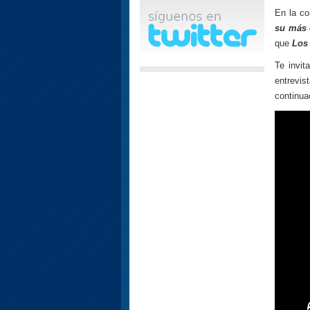
En la co
su más 
que
Los
Te invit
entrevi
continua