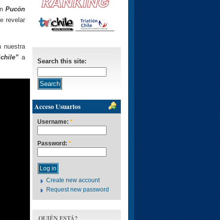
en
Pucón
e revelar
n nuestra
chile”
a
Search this site:
Acceso Usuarios
Username:
*
Password:
*
Create new account
Request new password
QUIÉN ESTÁ?