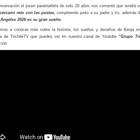
nversación el joven paratriatleta de solo 20 años nos comentó que tendrá 
cercano reto con las postas,
compitiendo junto a su padre y tío, además d
 Ángeles 2028 es su gran sueño.
amos a conocer más sobre la historia, los sueños y desafíos de Benja e
sta de TrichileTV que puedes ver en nuestro canal de Youtube
“Grupo Tri
ción: