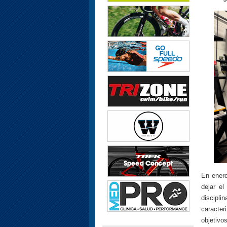
En enero
dejar el
discipl
caracte
objetivos