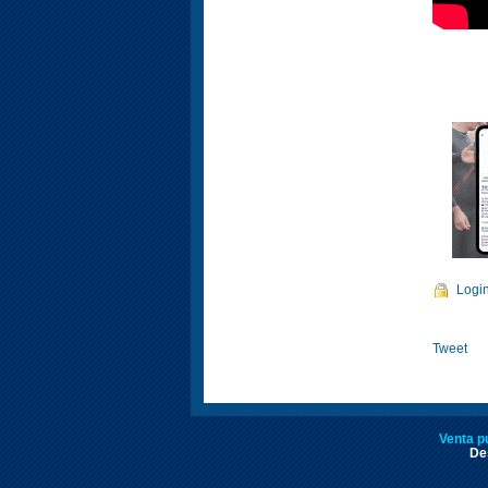
Logi
Tweet
Venta p
Des