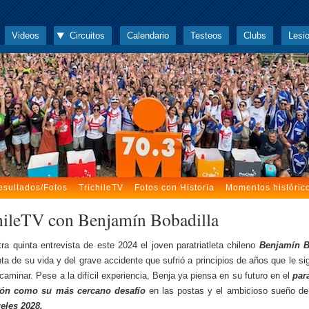
Videos
Circuitos
Calendario
Testeos
Clubs
Lesi
esultados/Fotos
TrichileTV
Fotos con Historia
Momentos históric
hileTV con Benjamín Bobadilla
ra quinta entrevista de este 2024 el joven paratriatleta chileno
Benjamín B
ta de su vida y del grave accidente que sufrió a principios de años que le sig
 caminar. Pese a la difícil experiencia, Benja ya piensa en su futuro en el
para
ón como su más cercano desafío
en las postas y el ambicioso sueño d
eles 2028.