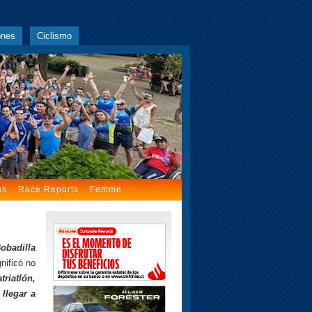
ones
Ciclismo
os
Race Reports
Femme
obadilla
nificó no
triatlón,
e
llegar a