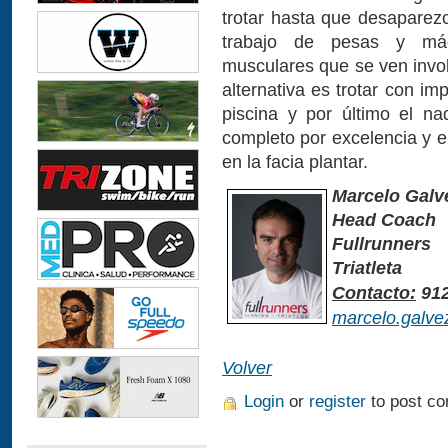
trotar hasta que desaparez
trabajo de pesas y máq
musculares que se ven invol
alternativa es trotar con i
piscina y por último el n
completo por excelencia y el 
en la facia plantar.
Marcelo Galv
Head Coach
Fullrunners
Triatleta
Contacto:
912
marcelo.galve
Volver
Login
or
register
to post c