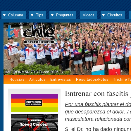
Columna
Tips
Preguntas
Videos
Circuitos
Noticias
Artículos
Entrevistas
Resultados/Fotos
TrichileT
Entrenar con fascitis 
Por una fascitis plantar el 
que desaparezca el dolor, ¿
musculatura relacionada con
Si el Dr. no ha dado ningun