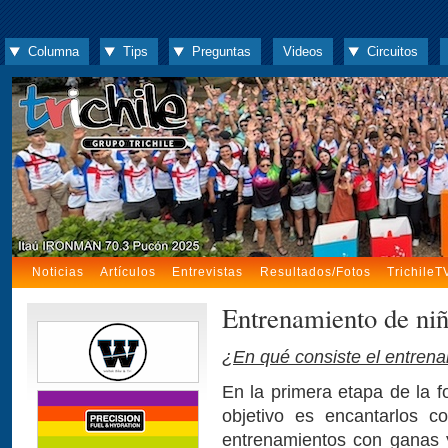
Columna
Tips
Preguntas
Videos
Circuitos
Noticias
Artículos
Entrevistas
Resultados/Fotos
TrichileT
Entrenamiento de ni
¿En qué consiste el entren
En la primera etapa de la fo
objetivo es encantarlos c
entrenamientos con ganas 