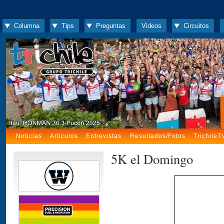
Columna
Tips
Preguntas
Videos
Circuitos
Noticias
Artículos
Entrevistas
Resultados/Fotos
TrichileT
5K el Domingo