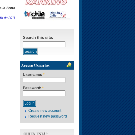
 la Sotta
lio de 2011
Search this site:
Acceso Usuarios
Username:
*
Password:
*
Create new account
Request new password
QUIÉN ESTÁ?