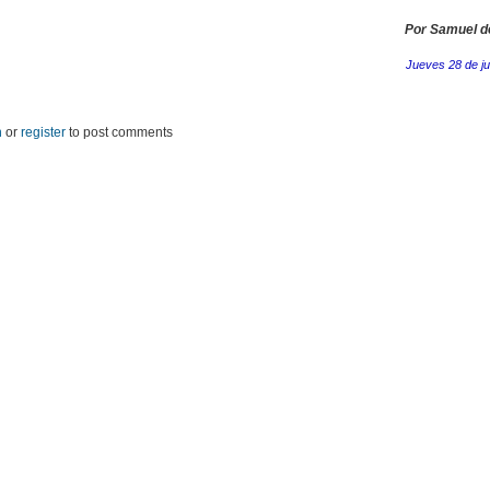
Por Samuel de
Jueves 28 de ju
n
or
register
to post comments