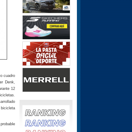
yo cuadro
er Denk,
urante 12
cicletas.
arrollado
bicicleta
 probable