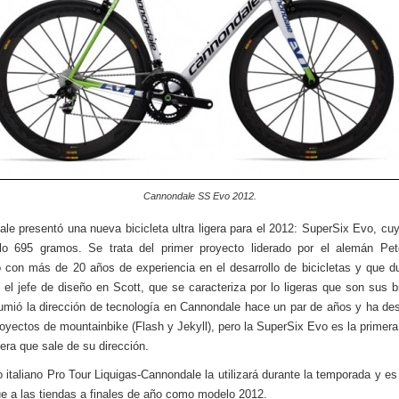
Cannondale SS Evo 2012.
le presentó una nueva bicicleta ultra ligera para el 2012: SuperSix Evo, cu
lo 695 gramos. Se trata del primer proyecto liderado por el alemán Pet
o con más de 20 años de experiencia en el desarrollo de bicicletas y que d
 el jefe de diseño en Scott, que se caracteriza por lo ligeras que son sus bi
mió la dirección de tecnología en Cannondale hace un par de años y ha des
royectos de mountainbike (Flash y Jekyll), pero la SuperSix Evo es la primera 
tera que sale de su dirección.
o italiano Pro Tour Liquigas-Cannondale la utilizará durante la temporada y es
ue a las tiendas a finales de año como modelo 2012.