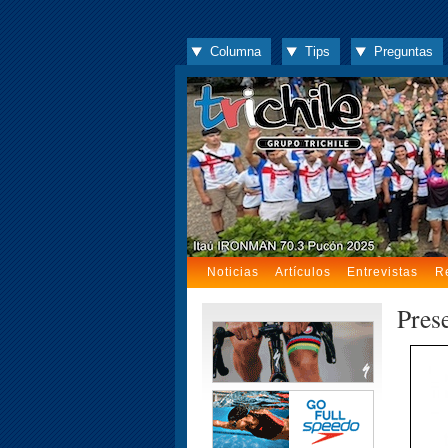
Columna
Tips
Preguntas
Noticias
Artículos
Entrevistas
R
Pres