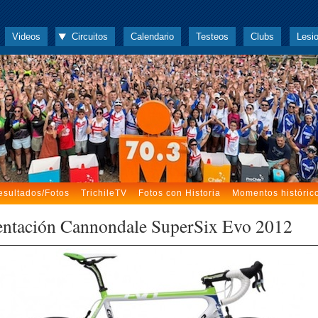
Videos
Circuitos
Calendario
Testeos
Clubs
Lesi
esultados/Fotos
TrichileTV
Fotos con Historia
Momentos históric
entación Cannondale SuperSix Evo 2012