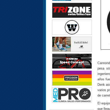
Cannonda
pesa só
ingenier
años fue
Denk asu
varios p
de carre
El equip
que lleg