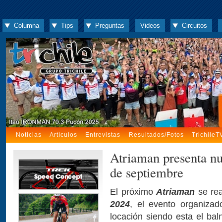
Columna
Tips
Preguntas
Videos
Circuitos
Noticias
Artículos
Entrevistas
Resultados/Fotos
TrichileT
Atriaman presenta nu
de septiembre
El próximo
Atriaman
se rea
2024
, el evento organiza
locación siendo esta el ba