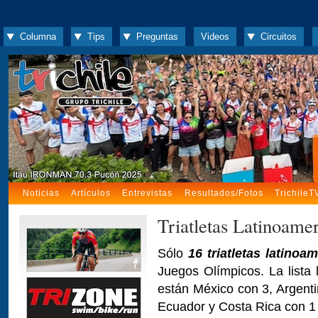
Columna
Tips
Preguntas
Videos
Circuitos
Noticias
Artículos
Entrevistas
Resultados/Fotos
TrichileT
Triatletas Latinoame
Sólo
16 triatletas latinoa
Juegos Olímpicos. La lista 
están México con 3, Argent
Ecuador y Costa Rica con 1