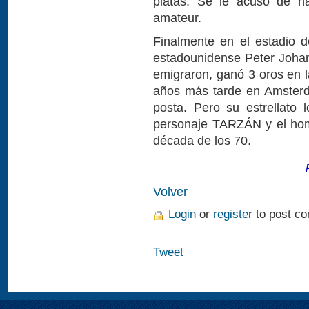
platas. Se le acusó de ha
amateur.
Finalmente en el estadio 
estadounidense Peter Joha
emigraron, ganó 3 oros en l
años más tarde en Amsterd
posta. Pero su estrellato 
personaje TARZÁN y el hom
década de los 70.
Volver
Login
or
register
to post c
Tweet