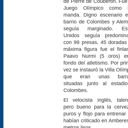
de Pierre de Coubertin. Fu
Juego Olímpico como 
manda. Digno escenario e
barrio de Colombes y Alem
seguía marginado. Es
Unidos seguía predomin
con 99 presas, 45 doradas 
máxima figura fue el finla
Paavo Nurmi (5 oros) e
fondo del atletismo. Por pr
vez se instauró la Villa Olím
que eran unas barra
situadas junto al estadi
Colombes.
El velocista inglés, talen
pero bueno para la cerve
puros y flojo para entrenar
habían criticado en Amberes
metros lisos.