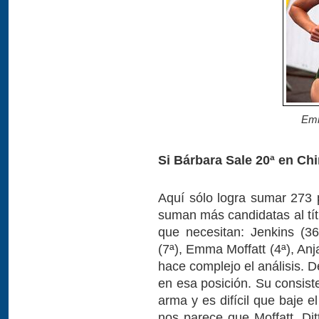
Emm
Si Bárbara Sale 20ª en Ch
Aquí sólo logra sumar 273 p
suman más candidatas al tít
que necesitan: Jenkins (36º
(7ª), Emma Moffatt (4ª), An
hace complejo el análisis. 
en esa posición. Su consist
arma y es difícil que baje 
nos parece que Moffatt, Di