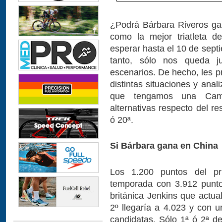
¿Podrá Bárbara Riveros gana
como la mejor triatleta 
esperar hasta el 10 de septi
tanto, sólo nos queda ju
escenarios. De hecho, les 
distintas situaciones y anal
que tengamos una Cam
alternativas respecto del r
ó 20ª.
Si Bárbara gana en China
Los 1.200 puntos del pri
temporada con 3.912 punto
británica Jenkins que actu
2º llegaría a 4.023 y con 
candidatas. Sólo 1ª ó 2ª d