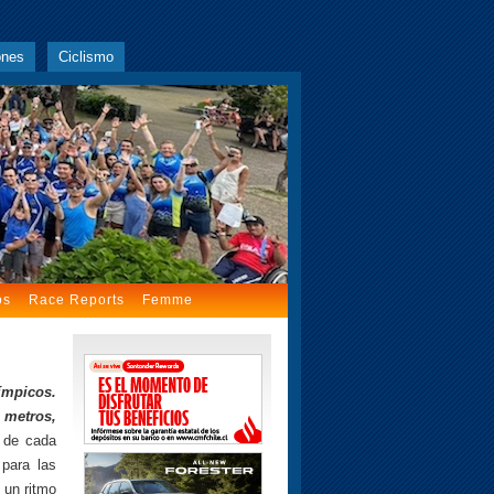
ones
Ciclismo
os
Race Reports
Femme
ímpicos.
 metros,
 de cada
para las
 un ritmo