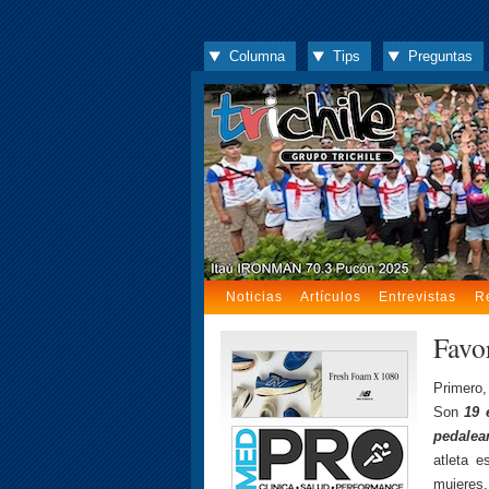
Columna
Tips
Preguntas
Noticias
Artículos
Entrevistas
R
Favo
Primero
Son
19 
pedalea
atleta 
mujeres,