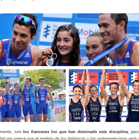
.
camente, son
los franceses los que han dominado esta disciplina,
pero
dad me parece que el poderío de los británicos y los norteamericanos está