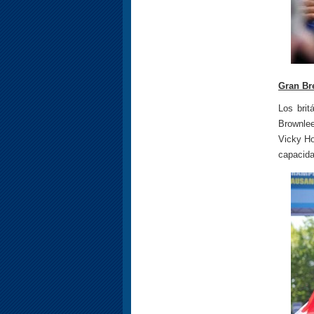
Gran Br
Los bri
Brownlee
Vicky Ho
capacida