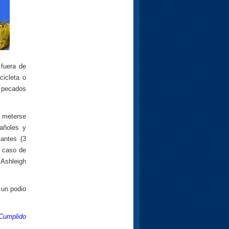
 fuera de
cicleta o
n pecados
a meterse
pañoles y
antes (3
n caso de
 Ashleigh
 un podio
 Cumplido