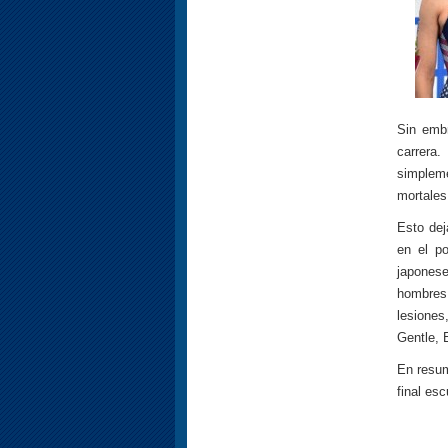
Sin embr
carrera.
simpleme
mortales
Esto dej
en el po
japones
hombres 
lesiones
Gentle, 
En resum
final es