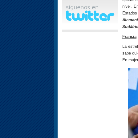
nivel. E
Estados
Alemania
Sudáfric
Francia
La estre
sabe qui
En mujer