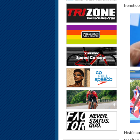
frenético
Históri
oportuni