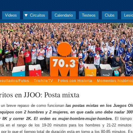
Videos
Circuitos
Calendario
Testeos
Clubs
Lesi
esultados/Fotos
TrichileTV
Fotos con Historia
Momentos históric
ritos en JJOO: Posta mixta
, un breve repaso de como funcionan
las postas mixtas en los Juegos Ol
equipos con 2 hombres y 2 mujeres, en que cada uno debe nadar 300
r 8K y correr 2K. El orden es mujer-hombre-mujer-hombre.
El tiempo
está en el rango de los 19-20 minutos para los hombres y 21-22 minutos 
 por lo que el tiempo total de duración esta en torno a los 80-85 minutos. Es