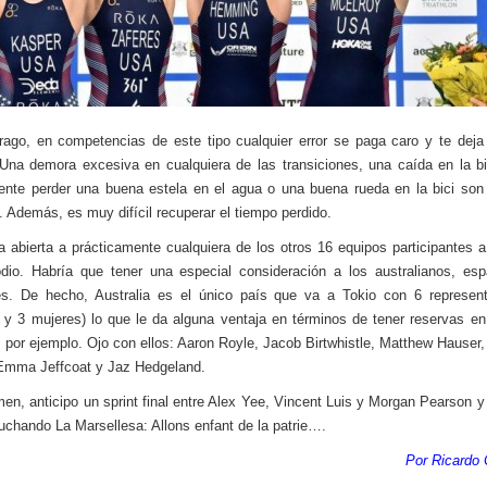
ago, en competencias de este tipo cualquier error se paga caro y te deja
 Una demora excesiva en cualquiera de las transiciones, una caída en la bi
nte perder una buena estela en el agua o una buena rueda en la bici so
. Además, es muy difícil recuperar el tiempo perdido.
a abierta a prácticamente cualquiera de los otros 16 equipos participantes 
dio. Habría que tener una especial consideración a los australianos, es
es. De hecho, Australia es el único país que va a Tokio con 6 represent
y 3 mujeres) lo que le da alguna ventaja en términos de tener reservas e
, por ejemplo. Ojo con ellos: Aaron Royle, Jacob Birtwhistle, Matthew Hauser,
Emma Jeffcoat y Jaz Hedgeland.
en, anticipo un sprint final entre Alex Yee, Vincent Luis y Morgan Pearson y
cuchando La Marsellesa: Allons enfant de la patrie….
Por Ricardo