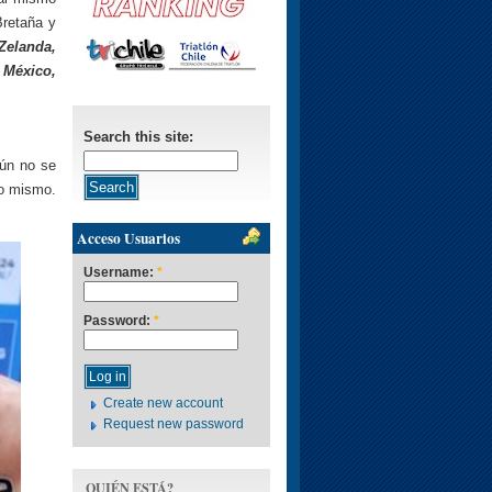
Bretaña y
Zelanda,
, México,
Search this site:
Aún no se
lo mismo.
Acceso Usuarios
Username:
*
Password:
*
Create new account
Request new password
QUIÉN ESTÁ?