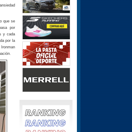
 ansiedad
o que se
pasa por
es y cada
da por la
n Ironman
uación.