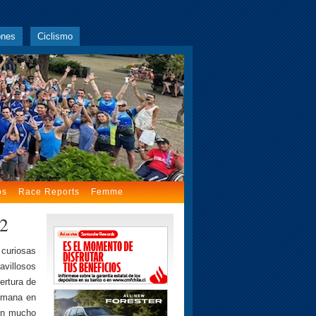
ones
Ciclismo
os
Race Reports
Femme
12
 curiosas
avillosos
ertura de
semana en
con mucho