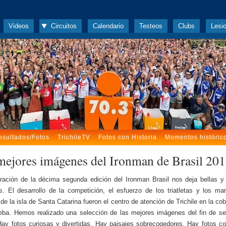
Videos
Circuitos
Calendario
Testeos
Clubs
Lesi
esultados/Fotos
TrichileTV
Fotos con Historia
Momentos históric
mejores imágenes del Ironman de Brasil 20
ración de la décima segunda edición del Ironman Brasil nos deja bellas y
. El desarrollo de la competición, el esfuerzo de los triatletas y los mar
 de la isla de Santa Catarina fueron el centro de atención de Trichile en la cob
eba. Hemos realizado una selección de las mejores imágenes del fin de 
Hay fotos curiosas y divertidas. Hay paisajes sobrecogedores. Hay fotos 