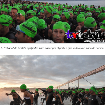
El "rebaño" de triatleta agolpados para pasar por el portico que te lleva a la zona de partida.