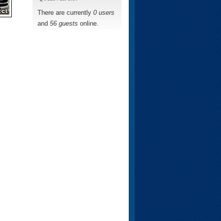
There are currently
0 users
and
56 guests
online.