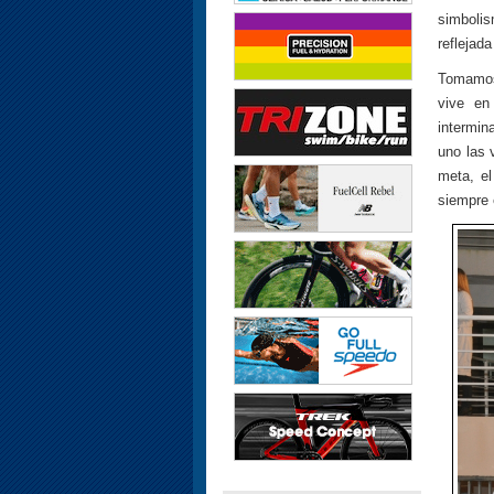
simbolis
reflejad
Tomamos
vive en
intermin
uno las 
meta, el
siempre 