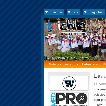
Columna
Tips
Preguntas
Noticias
Artículos
Entrevistas
R
Las 
La celeb
imágenes
paisajes
esta pru
Jureré. 