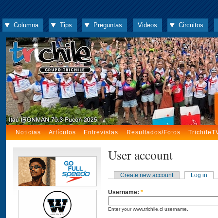
Columna
Tips
Preguntas
Videos
Circuitos
Noticias
Artículos
Entrevistas
Resultados/Fotos
TrichileT
User account
Create new account
Log in
Username:
*
Enter your www.trichile.cl username.