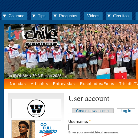
Columna
Tips
Preguntas
Videos
Circuitos
Noticias
Artículos
Entrevistas
Resultados/Fotos
TrichileT
User account
Create new account
Log in
Username:
*
Enter your www.trichile.cl username.