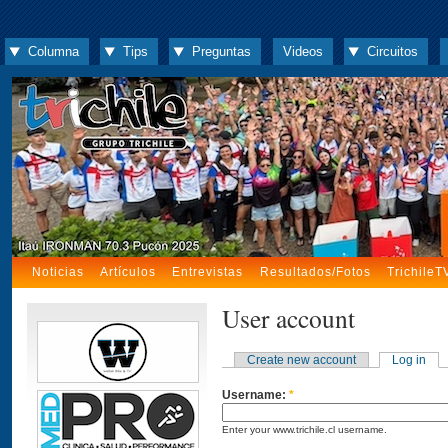
Columna
Tips
Preguntas
Videos
Circuitos
Noticias
Artículos
Entrevistas
Resultados/Fotos
TrichileT
User account
Create new account
Log in
Username:
*
Enter your www.trichile.cl username.