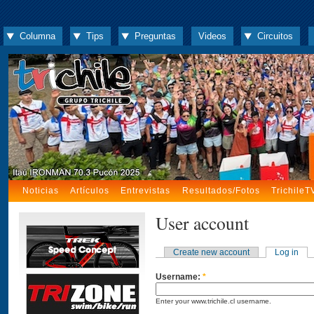
Columna
Tips
Preguntas
Videos
Circuitos
Noticias
Artículos
Entrevistas
Resultados/Fotos
TrichileT
User account
Create new account
Log in
Username:
*
Enter your www.trichile.cl username.