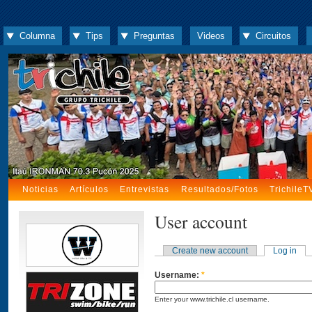
Columna
Tips
Preguntas
Videos
Circuitos
Noticias
Artículos
Entrevistas
Resultados/Fotos
TrichileT
User account
Create new account
Log in
Username:
*
Enter your www.trichile.cl username.