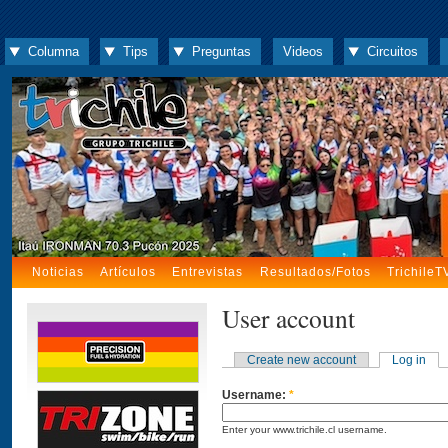
Columna
Tips
Preguntas
Videos
Circuitos
Noticias
Artículos
Entrevistas
Resultados/Fotos
TrichileT
User account
Create new account
Log in
Username:
*
Enter your www.trichile.cl username.