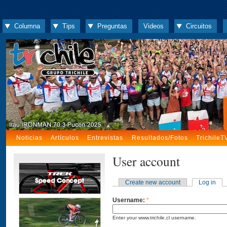
Columna
Tips
Preguntas
Videos
Circuitos
Noticias
Artículos
Entrevistas
Resultados/Fotos
TrichileT
User account
Create new account
Log in
Username:
*
Enter your www.trichile.cl username.