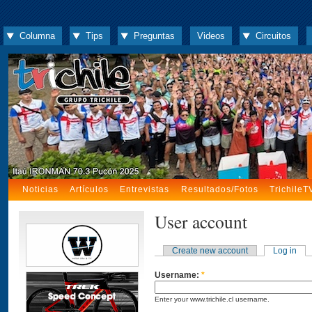
Columna
Tips
Preguntas
Videos
Circuitos
Noticias
Artículos
Entrevistas
Resultados/Fotos
TrichileT
User account
Create new account
Log in
Username:
*
Enter your www.trichile.cl username.