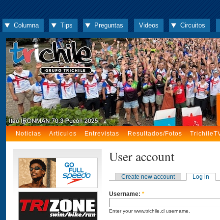
Columna
Tips
Preguntas
Videos
Circuitos
Noticias
Artículos
Entrevistas
Resultados/Fotos
TrichileT
User account
Create new account
Log in
Username:
*
Enter your www.trichile.cl username.