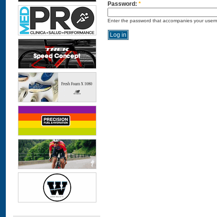
Password:
*
Enter the password that accompanies your user