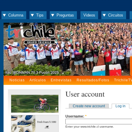
Columna
Tips
Preguntas
Videos
Circuitos
Noticias
Artículos
Entrevistas
Resultados/Fotos
TrichileT
User account
Create new account
Log in
Username:
*
Enter your www.trichile.cl username.