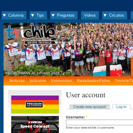
Columna
Tips
Preguntas
Videos
Circuitos
Noticias
Artículos
Entrevistas
Resultados/Fotos
TrichileT
User account
Create new account
Log in
Username:
*
Enter your www.trichile.cl username.