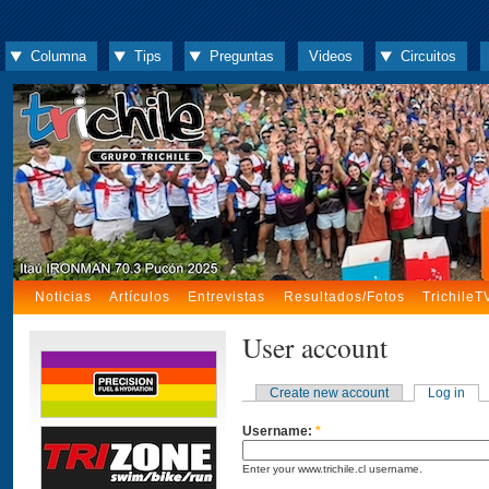
Columna
Tips
Preguntas
Videos
Circuitos
Noticias
Artículos
Entrevistas
Resultados/Fotos
TrichileT
User account
Create new account
Log in
Username:
*
Enter your www.trichile.cl username.