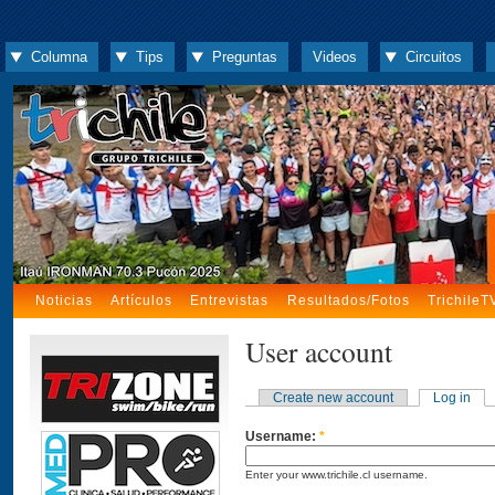
Columna
Tips
Preguntas
Videos
Circuitos
Noticias
Artículos
Entrevistas
Resultados/Fotos
TrichileT
User account
Create new account
Log in
Username:
*
Enter your www.trichile.cl username.