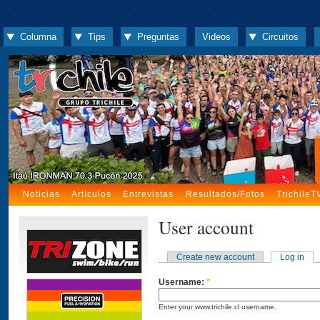
Columna
Tips
Preguntas
Videos
Circuitos
Noticias
Artículos
Entrevistas
Resultados/Fotos
TrichileT
User account
Create new account
Log in
Username:
*
Enter your www.trichile.cl username.