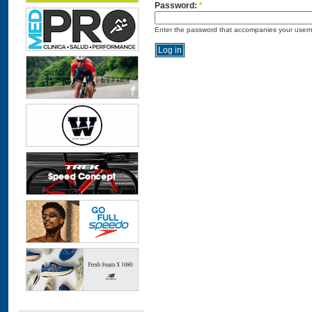
Password:
*
Enter the password that accompanies your user