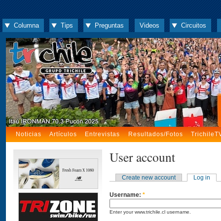
Columna
Tips
Preguntas
Videos
Circuitos
Noticias
Artículos
Entrevistas
Resultados/Fotos
TrichileT
User account
Create new account
Log in
Username:
*
Enter your www.trichile.cl username.