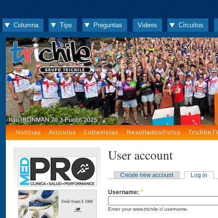
Columna
Tips
Preguntas
Videos
Circuitos
Noticias
Artículos
Entrevistas
Resultados/Fotos
TrichileT
User account
Create new account
Log in
Username:
*
Enter your www.trichile.cl username.