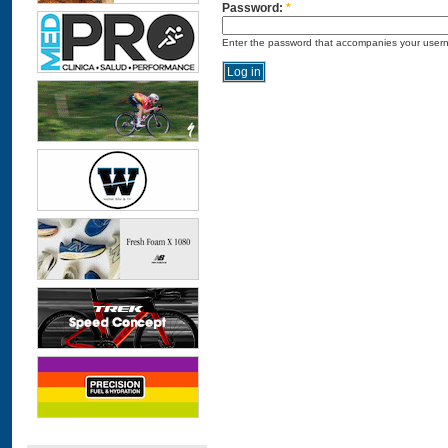
Password:
*
Enter the password that accompanies your user