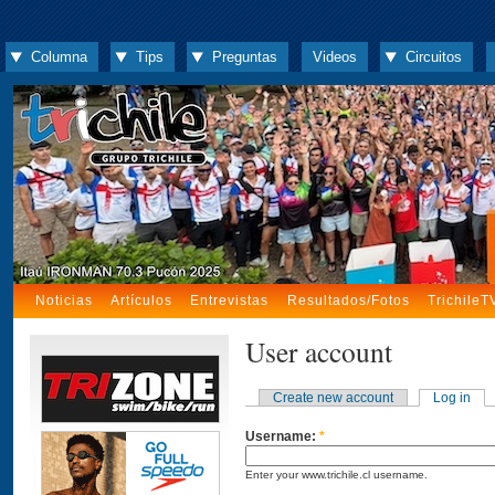
Columna
Tips
Preguntas
Videos
Circuitos
Noticias
Artículos
Entrevistas
Resultados/Fotos
TrichileT
User account
Create new account
Log in
Username:
*
Enter your www.trichile.cl username.