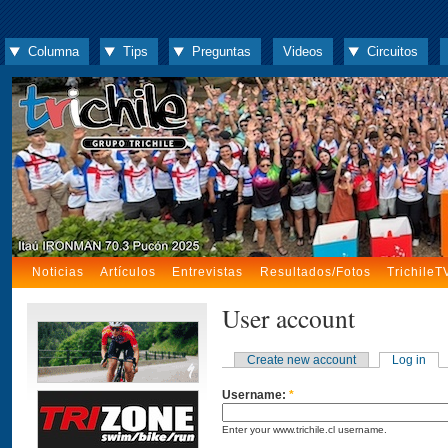
Columna
Tips
Preguntas
Videos
Circuitos
Noticias
Artículos
Entrevistas
Resultados/Fotos
TrichileT
User account
Create new account
Log in
Username:
*
Enter your www.trichile.cl username.