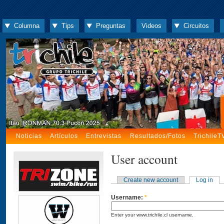
Columna
Tips
Preguntas
Videos
Circuitos
Noticias
Artículos
Entrevistas
Resultados/Fotos
TrichileT
User account
Create new account
Log in
Username:
*
Enter your www.trichile.cl username.