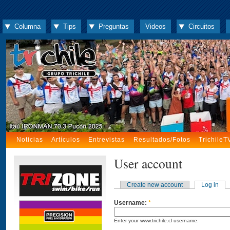
Columna
Tips
Preguntas
Videos
Circuitos
Noticias
Artículos
Entrevistas
Resultados/Fotos
TrichileT
User account
Create new account
Log in
Username:
*
Enter your www.trichile.cl username.