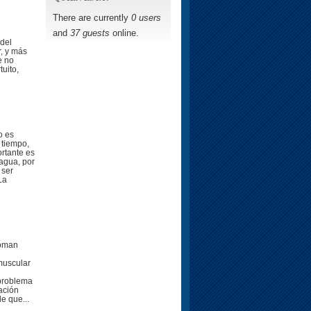
There are currently
0 users
and
37 guests
online.
del
r, y más
e no
uito,
o es
 tiempo,
rtante es
 agua, por
 ser
La
toman
muscular
 problema
ación
e que...