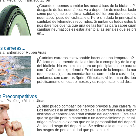
s al Mecánico Francisco Zurob
¿Cuándo debemos cambiar los neumáticos de la bicicleta? 
desgaste de los neumáticos va a depender de muchos facto
como por ejemplo: el clima, calidad del terreno donde se us
neumático, peso del ciclista, etc. Pero sin duda lo principal e
cantidad de kilómetros recorridos. Si juntamos todos estos f
nos daremos cuenta que una de las formas para saber cua
cambiar neumáticos es estar atento a las señales que se p
en...
 carreras...
s al Entrenador Ruben Arias
¿Cuántas carreras es razonable hacer en una temporada?
Básicamente depende de la distancia a competir y de la ex
del triatleta. No es lo mismo para un principiante que para un
con 10 años de experiencia. En el caso de la temporada na
(que es corta), la recomendación es correr todo o casi todo,
contamos con carreras Sprint, Olímpicos, ½ Ironman distrib
prácticamente en cuatro meses y es responsabilidad de...
s Precompetitivos
s al Psicólogo Michel Uteau
¿Cómo puedo combatir los nervios previos a una carrera im
Los nervios o la ansiedad antes de las carreras van a depe
distintas variables: Ansiedad estado del deportista: Esta es 
que se gatilla por un momento o un acontecimiento puntual 
origen más en lo externo que en la personalidad del deporti
Ansiedad rasgo del deportista: Se refiera a la que se manifi
los rasgos de personalidad que presenta el...