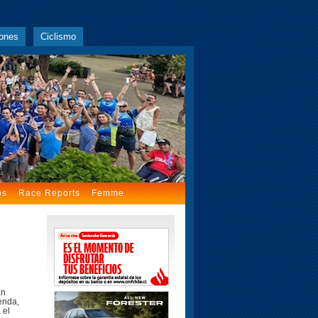
ones
Ciclismo
os
Race Reports
Femme
En
enda,
 el