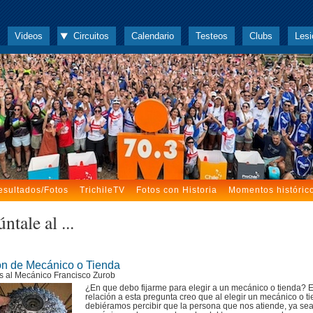
Videos
Circuitos
Calendario
Testeos
Clubs
Lesi
esultados/Fotos
TrichileTV
Fotos con Historia
Momentos históric
ntale al ...
ón de Mecánico o Tienda
s al Mecánico Francisco Zurob
¿En que debo fijarme para elegir a un mecánico o tienda? 
relación a esta pregunta creo que al elegir un mecánico o ti
debiéramos percibir que la persona que nos atiende, ya sea