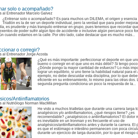
nar solo o acompañado?
s al Entrenador Marcelo Galvez
¿Entrenar solo o acompañado? Es para muchos un DILEMA, el origen y esencia 
Triatlón es la de ser un deporte individual, pero la verdad que para poder mejora
ía, es prudente y más tranquilo entrenar en grupo, pues tenemos que recordar qu
xentos de poder sufrir algún tipo de accidente o inclusive algún percance poco fort
n cuando estamos en la calle. Por otro lado, cabe destacar que es mucho más...
cionar o corregir?
s al Entrenador Jorge Acosta
¿Qué es más importante: perfeccionar el deporte en que un
bueno o corregir en el que uno es más débil? Si tengo poco
¿Dónde pongo la mayor cantidad de esfuerzo? Lo más impo
lograr un equilibrio, si uno tiene la habilidad natural para el
ejemplo, no debe descuidar esta disciplina, por lo que debe
eficiente en su entrenamiento, lo mismo para las otras dos. 
segunda pregunta condiciona un poco la respuesta de la...
icos/Antiinflamatorios
s al Nutriólogo Norman MacMillan
He visto a muchos triatletas que durante una carrera larga 
analgésicos y/o antiinflamatorios, ¿qué riesgos tiene? ¿es
recomendable? ¿analgésicos o antiinflamatorios? El dolor 
es inevitable en un Ironman y es frecuente el uso de
analgésicos/antiinflamatorios antes y durante la carrera. El
es que el estómago e intestino permanecen con poca circul
durante un ejercicio de larga duración, por lo que el riesgo d