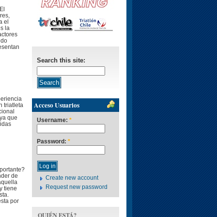
El
res,
a el
s la
actores
ndo
resentan
Search this site:
periencia
Acceso Usuarios
 triatleta
cional
 ya que
Username:
*
uidas
Password:
*
portante?
nder de
Create new account
aquella
Request new password
y tiene
sta.
esta por
QUIÉN ESTÁ?