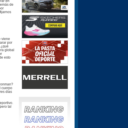
rar en
además de
por
ijarnos
e viene
arar por
, ¿qué
ra global
or
 de esto
Ironman?
l cuerpo
res días
eportivo.
ero tal