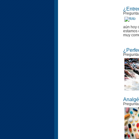
¿Entre
Pregunta
aún hoy d
estamos e
muy comú
¿Perfec
Pregunta
Analgés
Pregunta