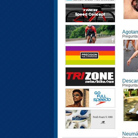
Agotami
Pregunta
Descan
Pregunta
Neumát