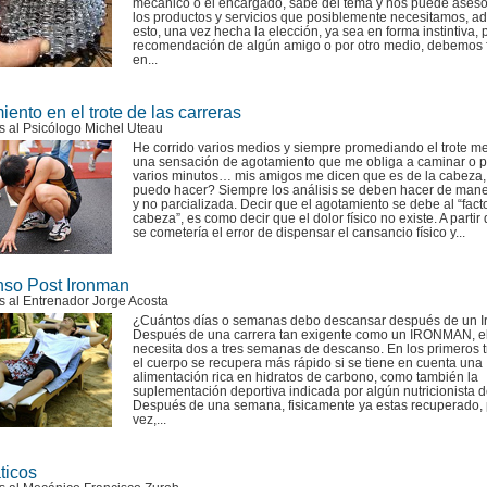
mecánico o el encargado, sabe del tema y nos puede aseso
los productos y servicios que posiblemente necesitamos, 
esto, una vez hecha la elección, ya sea en forma instintiva, 
recomendación de algún amigo o por otro medio, debemos f
en...
ento en el trote de las carreras
s al Psicólogo Michel Uteau
He corrido varios medios y siempre promediando el trote m
una sensación de agotamiento que me obliga a caminar o p
varios minutos… mis amigos me dicen que es de la cabeza
puedo hacer? Siempre los análisis se deben hacer de mane
y no parcializada. Decir que el agotamiento se debe al “fact
cabeza”, es como decir que el dolor físico no existe. A partir
se cometería el error de dispensar el cansancio físico y...
so Post Ironman
s al Entrenador Jorge Acosta
¿Cuántos días o semanas debo descansar después de un 
Después de una carrera tan exigente como un IRONMAN, e
necesita dos a tres semanas de descanso. En los primeros t
el cuerpo se recupera más rápido si se tiene en cuenta una
alimentación rica en hidratos de carbono, como también la
suplementación deportiva indicada por algún nutricionista d
Después de una semana, fisicamente ya estas recuperado, p
vez,...
icos