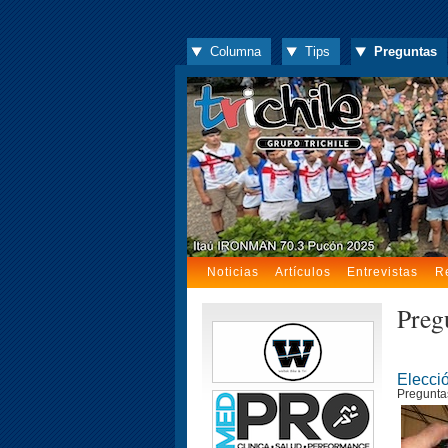
Columna
Tips
Preguntas
Noticias
Artículos
Entrevistas
R
Pregú
Elecci
Pregunta