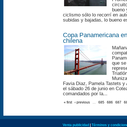
circui
bueno 
ciclismo sólo lo recorrí en au
subidas y bajadas, lo bueno es
Copa Panamericana en 
chilena
Mañana
compat
Paname
que se
repres
Triatl
Muniza
Favia Diaz, Pamela Tastets y 
el sábado 26 de junio en Cot
comandados por la...
« first
‹ previous
…
685
686
687
6
Venta publicidad
|
Términos y condicione