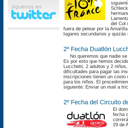
siguient
Schleck 
hermano
Lamenta
del Col
fuera de pelear por la Amarill
lugares secundarios y quizás m
2º Fecha Duatlón Lucche
No queremos que nadie se q
Es por esto que hemos decidid
Lucchetti, 2 adultos y 2 niño
dificultades para pagar las i
inscripciones tienen un costo
para los niños. El procedimien
siguiente: Enviar un mail a tri
2º Fecha del Circuito d
El domi
fecha 
correrá
29 de A