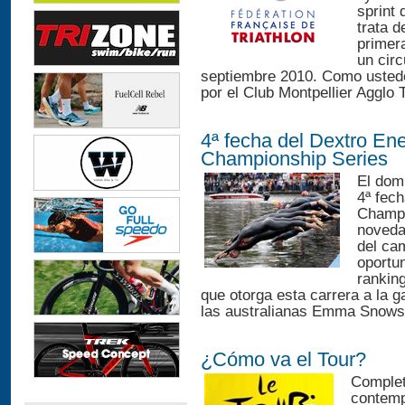
sprint 
trata d
primera
un circ
septiembre 2010. Como ustede
por el Club Montpellier Agglo Tr
4ª fecha del Dextro Ene
Championship Series
El dom
4ª fec
Champi
noveda
del ca
oportu
rankin
que otorga esta carrera a la 
las australianas Emma Snowsi
¿Cómo va el Tour?
Complet
contemp