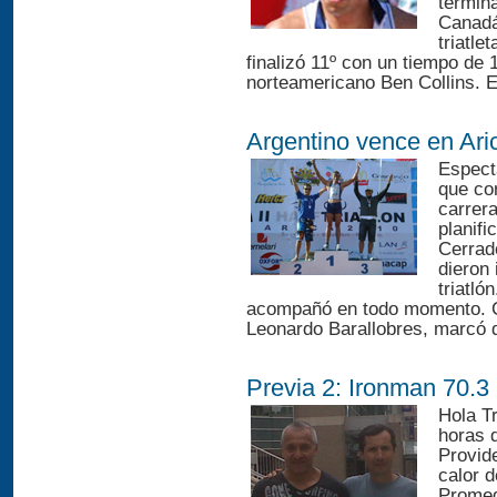
termin
Canadá
triatle
finalizó 11º con un tiempo de 1
norteamericano Ben Collins. El
Argentino vence en Ari
Espect
que co
carrer
planif
Cerrad
dieron 
triatló
acompañó en todo momento. C
Leonardo Barallobres, marcó d
Previa 2: Ironman 70.3
Hola Tr
horas d
Provid
calor 
Promed