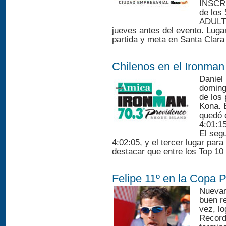
INSCRI
de los 
ADULTO
jueves antes del evento. Lug
partida y meta en Santa Clara 
Chilenos en el Ironman
Daniel
doming
de los
Kona. 
quedó 
4:01:15
El seg
4:02:05, y el tercer lugar pa
destacar que entre los Top 10 s
Felipe 11º en la Copa
Nuevam
buen r
vez, l
Record