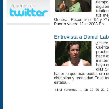
tiempo 
siguien
triatl
tus mej
General: Pucón 5º el ´94 y 7º e
Puerto velero 1º el 2008.En...
Entrevista a Daniel La
¿Hace 
Cuéntan
practic
hace e
ininte
haya e
dias.S
hacer lo que más podía, era 
disciplina y tenacidad.En el t
estaba...
« first
‹ previous
…
18
19
20
21
2