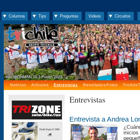
Columna
Tips
Preguntas
Videos
Circuitos
Noticias
Artículos
Entrevistas
Resultados/Fotos
Trichile
Entrevistas
Entrevista a Andrea Lo
¿Cuánd
inicios
pequeñ