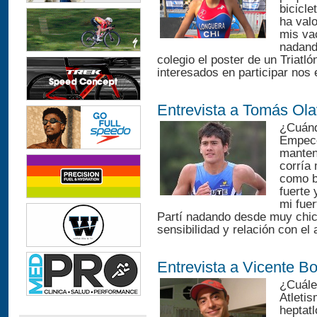
bicicle
ha val
mis vac
nadand
colegio el poster de un Triatl
interesados en participar nos
Entrevista a Tomás Ola
¿Cuánd
Empecé
manten
corría
como b
fuerte 
mi fuer
Partí nadando desde muy chic
sensibilidad y relación con el
Entrevista a Vicente Bo
¿Cuáles
Atletis
heptatl