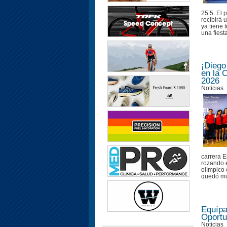
25.5. El 
recibirá 
ya tiene 
una fiesta
¡Diego
en la 
2026
Noticias
carrera E
rozando e
olímpico 
quedó muy
Equípa
Oportu
Noticias