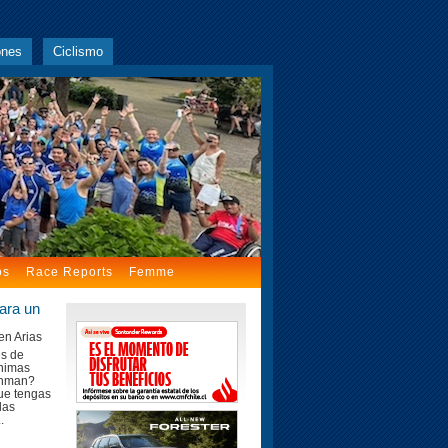
ones
Ciclismo
os
Race Reports
Femme
ara un
en Arias
s de
ínimas
ronman?
ue tengas
las
.