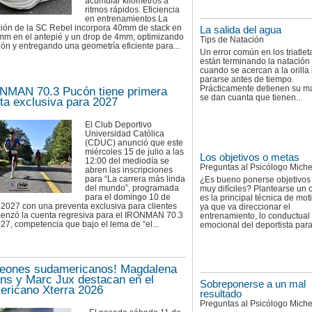
acumular kilómetros a
ritmos rápidos. Eficiencia
en entrenamientos La
ción de la SC Rebel incorpora 40mm de stack en
La salida del agua
6mm en el antepié y un drop de 4mm, optimizando
Tips de Natación
ción y entregando una geometría eficiente para...
Un error común en los triatle
están terminando la natación
cuando se acercan a la orilla
pararse antes de tiempo.
Prácticamente detienen su m
NMAN 70.3 Pucón tiene primera
se dan cuanta que tienen...
ta exclusiva para 2027
El Club Deportivo
Universidad Católica
(CDUC) anunció que este
miércoles 15 de julio a las
Los objetivos o metas
12:00 del mediodía se
Preguntas al Psicólogo Miche
abren las inscripciones
para “La carrera más linda
¿Es bueno ponerse objetivos
del mundo”, programada
muy difíciles? Plantearse un 
para el domingo 10 de
es la principal técnica de mot
2027 con una preventa exclusiva para clientes
ya que va direccionar el
menzó la cuenta regresiva para el IRONMAN 70.3
entrenamiento, lo conductual
7, competencia que bajo el lema de “el...
emocional del deportista para.
eones sudamericanos! Magdalena
ns y Marc Jux destacan en el
Sobreponerse a un mal
ricano Xterra 2026
resultado
Preguntas al Psicólogo Miche