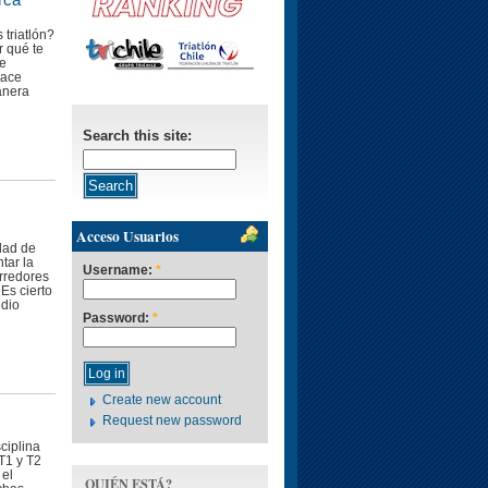
 triatlón?
r qué te
te
hace
anera
Search this site:
Acceso Usuarios
idad de
tar la
Username:
*
rredores
Es cierto
edio
Password:
*
Create new account
Request new password
ciplina
 T1 y T2
 el
QUIÉN ESTÁ?