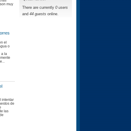
chas
 son muy
There are currently
0 users
and
44 guests
online.
orres
en el
 agua o
 a la
emente
...
el
 intentar
uestos de
e
de las
 de