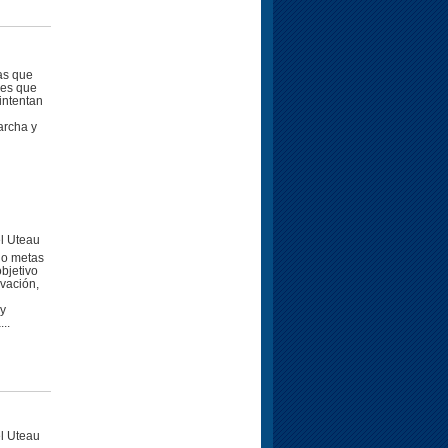
tas que
 es que
 intentan
archa y
l Uteau
 o metas
objetivo
ivación,
 y
..
l Uteau