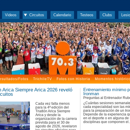
Videos
Circuitos
Calendario
Testeos
Clubs
Lesi
esultados/Fotos
TrichileTV
Fotos con Historia
Momentos históric
ón Arica Siempre Arica 2026 reveló
Entrenamiento mínimo p
rcuitos
Ironman
Preguntas al Entrenador Rub
¿Cuántas sesiones semanale
Cada vez falta menos
cada especialidad son las m
para la 4ª edición del
para la preparación de un I
Triatlón Arica Siempre
Depende de la experiencia q
Arica y desde la
en el deporte o en alguna de 
organización de la carrera
disciplinas que componen el..
prevista para el 30 de
agosto de 2026, revelaron