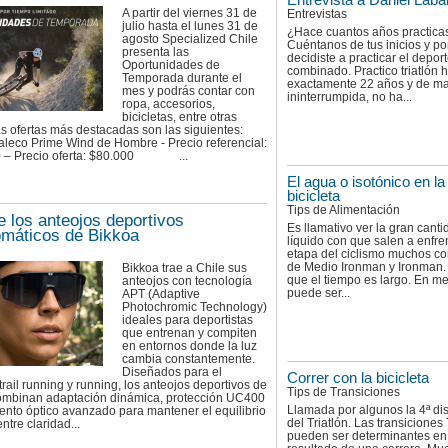
A partir del viernes 31 de
Entrevistas
julio hasta el lunes 31 de
¿Hace cuantos años practicas
agosto Specialized Chile
Cuéntanos de tus inicios y po
presenta las
decidiste a practicar el depor
Oportunidades de
combinado. Practico triatlón 
Temporada durante el
exactamente 22 años y de m
mes y podrás contar con
ininterrumpida, no ha...
ropa, accesorios,
bicicletas, entre otras
s ofertas más destacadas son las siguientes:
leco Prime Wind de Hombre - Precio referencial:
0 – Precio oferta: $80.000 ...
El agua o isotónico en la
bicicleta
Tips de Alimentación
 los anteojos deportivos
Es llamativo ver la gran cant
omáticos de Bikkoa
líquido con que salen a enfren
etapa del ciclismo muchos co
de Medio Ironman y Ironman. 
Bikkoa trae a Chile sus
que el tiempo es largo. En m
anteojos con tecnología
puede ser...
APT (Adaptive
Photochromic Technology)
ideales para deportistas
que entrenan y compiten
en entornos donde la luz
cambia constantemente.
Diseñados para el
Correr con la bicicleta
 trail running y running, los anteojos deportivos de
Tips de Transiciones
ombinan adaptación dinámica, protección UC400
Llamada por algunos la 4ª dis
ento óptico avanzado para mantener el equilibrio
del Triatlón. Las transiciones
ntre claridad...
pueden ser determinantes en