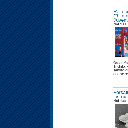
Raimun
Chile 
Juvent
Noticias
Oscar Mu
Trichile
sensacion
que se re
Versat
las nu
Noticias