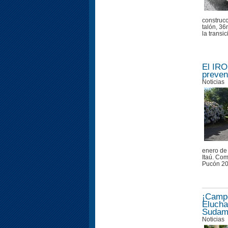
construc
talón, 3
la transi
El IRO
preven
Noticias
enero de 
Itaú. Co
Pucón 202
¡Camp
Elucha
Sudame
Noticias