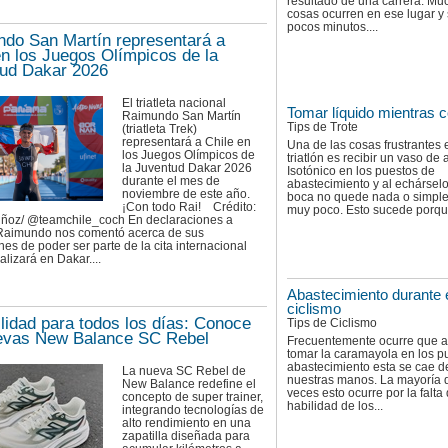
resultado de una carrera. Mu
cosas ocurren en ese lugar y
pocos minutos....
do San Martín representará a
en los Juegos Olímpicos de la
ud Dakar 2026
El triatleta nacional
Tomar líquido mientras c
Raimundo San Martín
Tips de Trote
(triatleta Trek)
representará a Chile en
Una de las cosas frustrantes 
los Juegos Olímpicos de
triatlón es recibir un vaso de
la Juventud Dakar 2026
Isotónico en los puestos de
durante el mes de
abastecimiento y al echárselo
noviembre de este año.
boca no quede nada o simpl
¡Con todo Rai! Crédito:
muy poco. Esto sucede porque
ñoz/ @teamchile_coch En declaraciones a
, Raimundo nos comentó acerca de sus
es de poder ser parte de la cita internacional
alizará en Dakar....
Abastecimiento durante 
ciclismo
ilidad para todos los días: Conoce
Tips de Ciclismo
evas New Balance SC Rebel
Frecuentemente ocurre que al
tomar la caramayola en los p
abastecimiento esta se cae d
La nueva SC Rebel de
nuestras manos. La mayoría 
New Balance redefine el
veces esto ocurre por la falta
concepto de super trainer,
habilidad de los...
integrando tecnologías de
alto rendimiento en una
zapatilla diseñada para