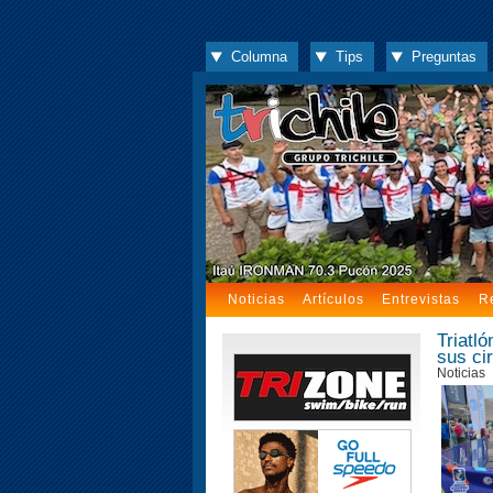
Columna
Tips
Preguntas
Noticias
Artículos
Entrevistas
R
Triatl
sus ci
Noticias