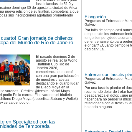
los circuitos oficiales para
las distancias de 51.0 y
próximo domingo 30 de agosto la ciudad de Arica
una nueva edición de su triatlón, competencia que
todas sus inscripciones agotadas prometiendo
Elongación
...
Preguntas al Entrenador Mar
Galvez
Por falta de tiempo casi nunc
despues de los entrenamiento
 cuarto! Gran jornada de chilenos
tengo tiempo, ¿dedo acortar 
del entrenamiento para pode
Copa del Mundo de Río de Janeiro
elongar? ¿Cuánto tiempo le 
dedicar? La...
El pasado domingo 2 de
agosto se realizó la World
Triathlon Cup Rio de
Janeiro 2026,
competencia que contó
Entrenar con fascitis pla
con una gran participación
Preguntas al Entrenador Mar
de nuestros triatletas
Galvez
destacando el cuarto lugar
de Diego Moya en la
Por una fascitis plantar el do
lite varones Crédito: @fechitri_oficial Moya
recomendó dejar de trotar ha
l podio En la carrera Elite varones el triatleta
desaparezca el dolor, ¿que 
chileno Diego Moya (deportista Subaru y Weltek)
hacer para no perder la musc
 cerca del podio...
relacionada con el trote? Si el
ha dado ninguna...
te en Specialized con las
nidades de Temporada
Entrevista a Daniel Laba