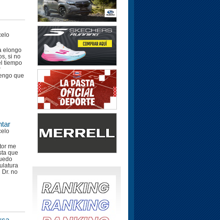
celo
a elongo
s, si no
el tiempo
r
tengo que
ntar
celo
ctor me
sta que
puedo
ulatura
 Dr. no
rca