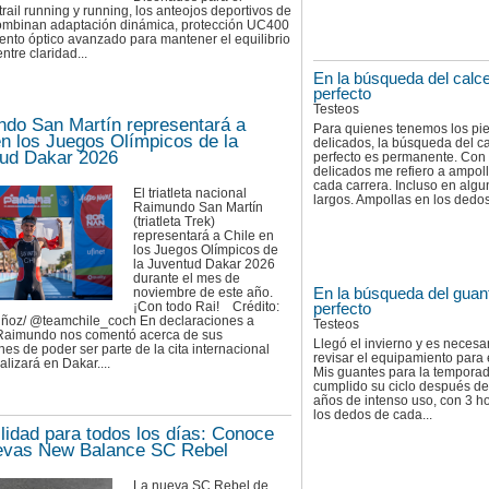
 trail running y running, los anteojos deportivos de
ombinan adaptación dinámica, protección UC400
ento óptico avanzado para mantener el equilibrio
ntre claridad...
En la búsqueda del calce
perfecto
Testeos
do San Martín representará a
Para quienes tenemos los pi
en los Juegos Olímpicos de la
delicados, la búsqueda del ca
ud Dakar 2026
perfecto es permanente. Con
delicados me refiero a ampol
cada carrera. Incluso en algu
El triatleta nacional
largos. Ampollas en los dedos
Raimundo San Martín
(triatleta Trek)
representará a Chile en
los Juegos Olímpicos de
la Juventud Dakar 2026
durante el mes de
En la búsqueda del guan
noviembre de este año.
¡Con todo Rai! Crédito:
perfecto
ñoz/ @teamchile_coch En declaraciones a
Testeos
, Raimundo nos comentó acerca de sus
Llegó el invierno y es necesa
es de poder ser parte de la cita internacional
revisar el equipamiento para el
alizará en Dakar....
Mis guantes para la tempora
cumplido su ciclo después de
años de intenso uso, con 3 h
los dedos de cada...
ilidad para todos los días: Conoce
evas New Balance SC Rebel
La nueva SC Rebel de