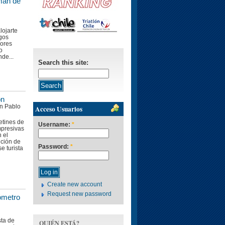
nman de
lojarte
igos
jores
o
de...
Search this site:
ón
an Pablo
Acceso Usuarios
etines de
Username:
*
presivas
 el
nción de
Password:
*
e turista
Create new account
Request new password
ómetro
sta de
QUIÉN ESTÁ?