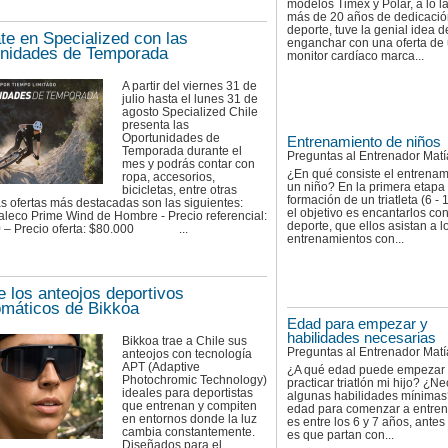
modelos Timex y Polar, a lo l
más de 20 años de dedicació
deporte, tuve la genial idea d
te en Specialized con las
enganchar con una oferta de
nidades de Temporada
monitor cardíaco marca...
A partir del viernes 31 de
julio hasta el lunes 31 de
agosto Specialized Chile
presenta las
Oportunidades de
Entrenamiento de niños
Temporada durante el
Preguntas al Entrenador Matí
mes y podrás contar con
¿En qué consiste el entrenam
ropa, accesorios,
un niño? En la primera etapa 
bicicletas, entre otras
formación de un triatleta (6 - 
s ofertas más destacadas son las siguientes:
el objetivo es encantarlos con
leco Prime Wind de Hombre - Precio referencial:
deporte, que ellos asistan a l
0 – Precio oferta: $80.000 ...
entrenamientos con...
 los anteojos deportivos
omáticos de Bikkoa
Edad para empezar y
habilidades necesarias
Bikkoa trae a Chile sus
Preguntas al Entrenador Matí
anteojos con tecnología
APT (Adaptive
¿A qué edad puede empezar
Photochromic Technology)
practicar triatlón mi hijo? ¿Ne
ideales para deportistas
algunas habilidades mínimas
que entrenan y compiten
edad para comenzar a entrena
en entornos donde la luz
es entre los 6 y 7 años, antes 
cambia constantemente.
es que partan con...
Diseñados para el