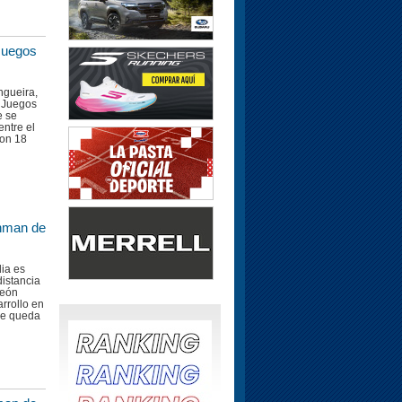
Juegos
ongueira,
s Juegos
e se
entre el
Con 18
onman de
ia es
distancia
peón
arrollo en
que queda