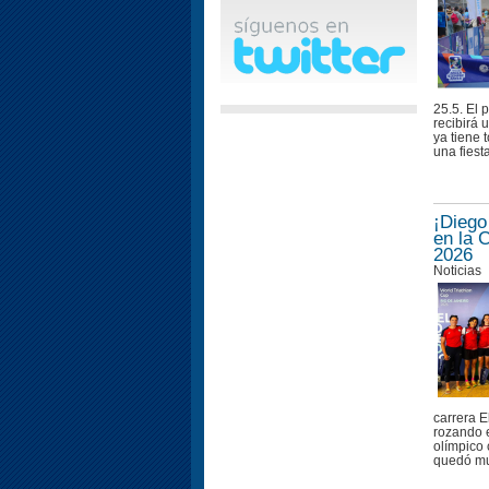
25.5. El 
recibirá 
ya tiene 
una fiesta
¡Diego
en la 
2026
Noticias
carrera E
rozando e
olímpico 
quedó muy