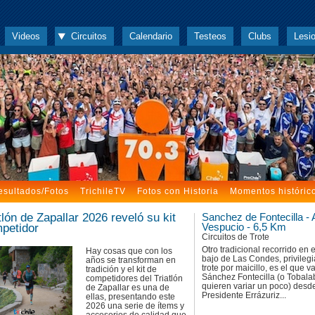
Videos
Circuitos
Calendario
Testeos
Clubs
Lesi
esultados/Fotos
TrichileTV
Fotos con Historia
Momentos históric
tlón de Zapallar 2026 reveló su kit
Sanchez de Fontecilla -
petidor
Vespucio - 6,5 Km
Circuitos de Trote
Otro tradicional recorrido en e
Hay cosas que con los
bajo de Las Condes, privileg
años se transforman en
trote por maicillo, es el que v
tradición y el kit de
Sánchez Fontecilla (o Tobala
competidores del Triatlón
quieren variar un poco) desd
de Zapallar es una de
Presidente Errázuriz...
ellas, presentando este
2026 una serie de ítems y