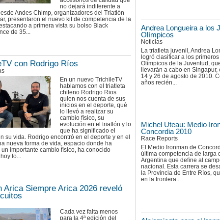
accesorios de calidad que
no dejará indiferente a
esde Andes Chimp, organizadores del Triatlón
ar, presentaron el nuevo kit de competencia de la
estacando a primera vista su bolso Black
Andrea Longueira a los 
ce de 35...
Olímpicos
Noticias
La triatleta juvenil, Andrea L
logró clasificar a los primero
leTV con Rodrigo Ríos
Olímpicos de la Juventud, qu
llevarán a cabo en Singapur, 
as
14 y 26 de agosto de 2010. 
En un nuevo TrichileTV
años recién...
hablamos con el triatleta
chileno Rodrigo Rios
quien nos cuenta de sus
inicios en el deporte, qué
lo llevó a realizar su
cambio físico, su
Michel Uteau: Medio Ir
evolución en el triatlón y lo
que ha significado el
Concordia 2010
n su vida. Rodrigo encontró en el deporte y en el
Race Reports
una nueva forma de vida, espacio donde ha
El Medio Ironman de Concord
 un importante cambio físico, ha conocido
última competencia de larga 
hoy lo...
Argentina que define al cam
nacional. Esta carrera se des
la Provincia de Entre Ríos, 
en la frontera...
ón Arica Siempre Arica 2026 reveló
rcuitos
Cada vez falta menos
para la 4ª edición del