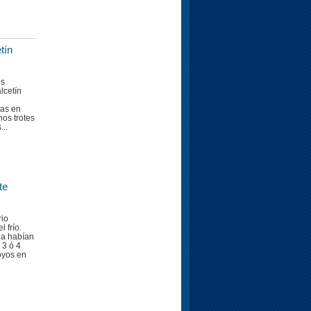
tín
es
lcetín
las en
nos trotes
...
te
rio
 frío.
da habían
 3 ó 4
oyos en