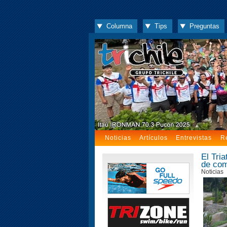
Columna
Tips
Preguntas
Noticias
Artículos
Entrevistas
R
El Tria
de com
Noticias