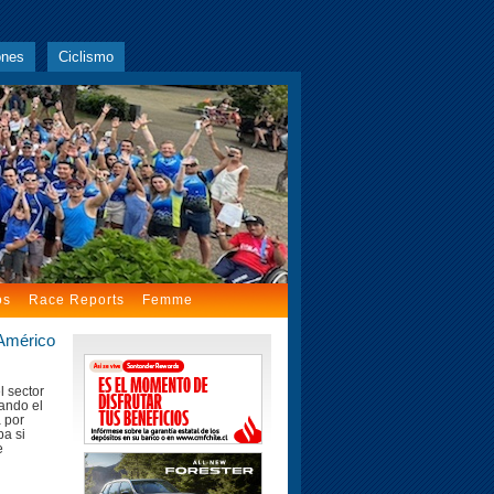
ones
Ciclismo
os
Race Reports
Femme
 Américo
l sector
iando el
a por
ba si
e