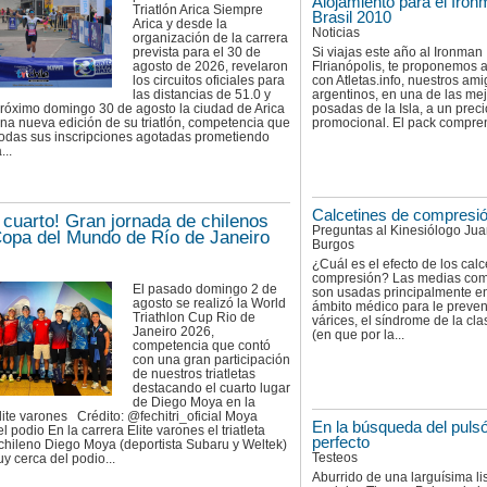
Alojamiento para el Iro
Triatlón Arica Siempre
Brasil 2010
Arica y desde la
Noticias
organización de la carrera
prevista para el 30 de
Si viajas este año al Ironman
agosto de 2026, revelaron
Flrianópolis, te proponemos a
los circuitos oficiales para
con Atletas.info, nuestros am
las distancias de 51.0 y
argentinos, en una de las me
próximo domingo 30 de agosto la ciudad de Arica
posadas de la Isla, a un preci
una nueva edición de su triatlón, competencia que
promocional. El pack compren
todas sus inscripciones agotadas prometiendo
...
Calcetines de compresi
 cuarto! Gran jornada de chilenos
Preguntas al Kinesiólogo Ju
Copa del Mundo de Río de Janeiro
Burgos
¿Cuál es el efecto de los calc
compresión? Las medias com
El pasado domingo 2 de
son usadas principalmente en
agosto se realizó la World
ámbito médico para le preve
Triathlon Cup Rio de
várices, el síndrome de la clas
Janeiro 2026,
(en que por la...
competencia que contó
con una gran participación
de nuestros triatletas
destacando el cuarto lugar
de Diego Moya en la
lite varones Crédito: @fechitri_oficial Moya
En la búsqueda del puls
l podio En la carrera Elite varones el triatleta
perfecto
chileno Diego Moya (deportista Subaru y Weltek)
Testeos
 cerca del podio...
Aburrido de una larguísima li