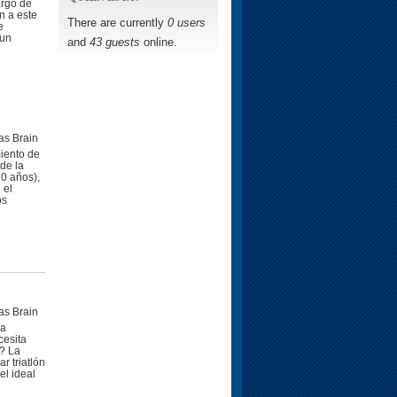
argo de
n a este
There are currently
0 users
e
 un
and
43 guests
online.
as Brain
iento de
de la
10 años),
 el
os
as Brain
 a
cesita
? La
r triatlón
el ideal