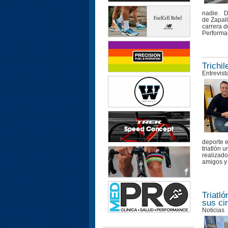
nadie. D
de Zapall
carrera d
Performan
Trichi
Entrevist
deporte e
triatlón 
realizado
amigos y 
Triatl
sus ci
Noticias