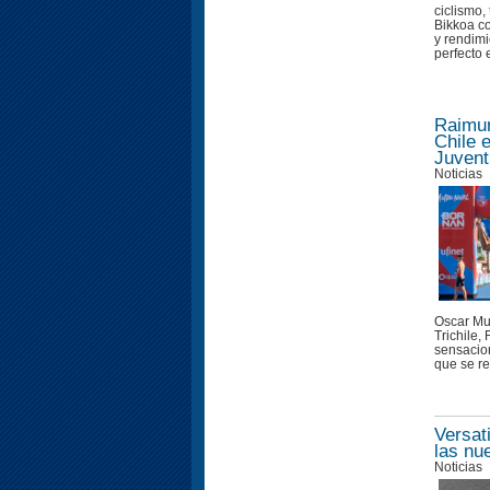
ciclismo,
Bikkoa c
y rendimi
perfecto e
Raimun
Chile 
Juvent
Noticias
Oscar Mu
Trichile
sensacion
que se re
Versat
las nu
Noticias