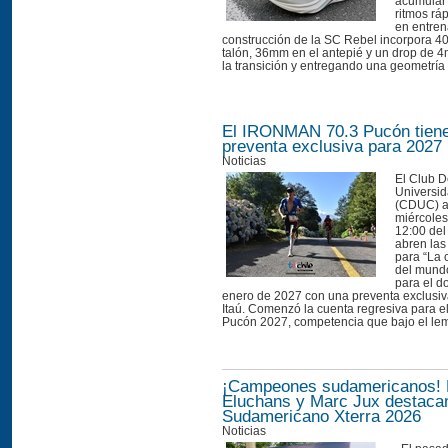
acumular 
ritmos ráp
en entre
construcción de la SC Rebel incorpora 4
talón, 36mm en el antepié y un drop de 
la transición y entregando una geometría e
El IRONMAN 70.3 Pucón tiene
preventa exclusiva para 2027
Noticias
El Club D
Universid
(CDUC) a
miércoles 
12:00 del
abren las
para “La 
del mund
para el d
enero de 2027 con una preventa exclusiva
Itaú. Comenzó la cuenta regresiva para
Pucón 2027, competencia que bajo el lema
¡Campeones sudamericanos!
Eluchans y Marc Jux destacan
Sudamericano Xterra 2026
Noticias