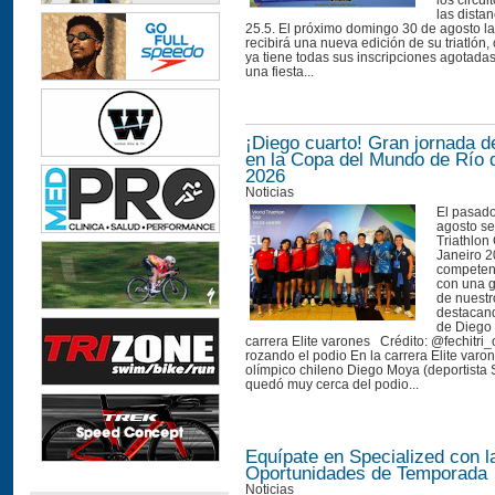
los circui
las distan
25.5. El próximo domingo 30 de agosto la
recibirá una nueva edición de su triatlón
ya tiene todas sus inscripciones agotada
una fiesta...
¡Diego cuarto! Gran jornada d
en la Copa del Mundo de Río 
2026
Noticias
El pasad
agosto se
Triathlon
Janeiro 2
competen
con una g
de nuestro
destacand
de Diego
carrera Elite varones Crédito: @fechitri_
rozando el podio En la carrera Elite varone
olímpico chileno Diego Moya (deportista 
quedó muy cerca del podio...
Equípate en Specialized con l
Oportunidades de Temporada
Noticias