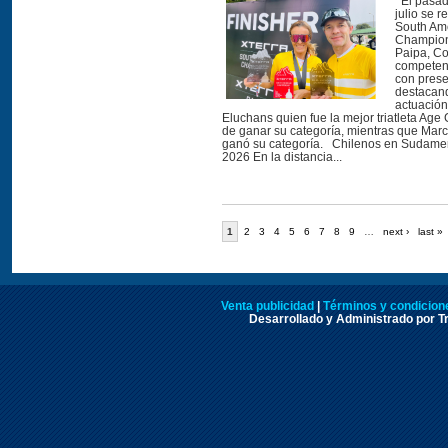
El pasad
julio se r
South Am
Champion
Paipa, Co
competen
con prese
destacand
actuació
Eluchans quien fue la mejor triatleta Ag
de ganar su categoría, mientras que Mar
ganó su categoría. Chilenos en Sudamer
2026 En la distancia...
1
2
3
4
5
6
7
8
9
…
next ›
last »
Venta publicidad
|
Términos y condicione
Desarrollado y Administrado por Tr