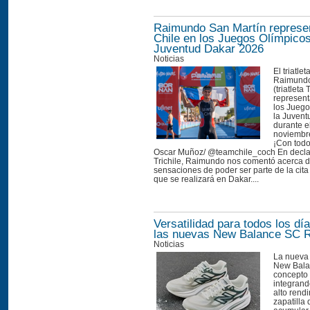
Raimundo San Martín represe
Chile en los Juegos Olímpicos
Juventud Dakar 2026
Noticias
El triatle
Raimundo
(triatleta 
represent
los Juego
la Juven
durante e
noviembre
¡Con todo
Oscar Muñoz/ @teamchile_coch En decla
Trichile, Raimundo nos comentó acerca 
sensaciones de poder ser parte de la cita
que se realizará en Dakar....
Versatilidad para todos los d
las nuevas New Balance SC 
Noticias
La nueva
New Balan
concepto 
integrand
alto rend
zapatilla