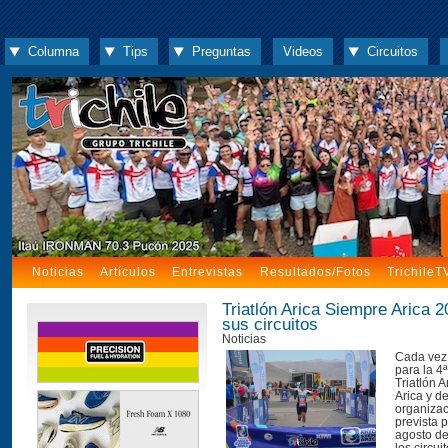
Columna
Tips
Preguntas
Videos
Circuitos
Noticias
Artículos
Entrevistas
Resultados/Fotos
TrichileT
Triatlón Arica Siempre Arica 2
sus circuitos
Noticias
Cada vez
para la 4ª
Triatlón 
Arica y d
organizac
prevista 
agosto de