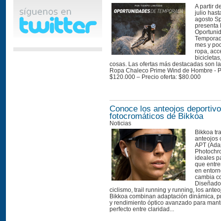
A partir d
julio hast
agosto Sp
presenta 
Oportuni
Temporad
mes y pod
ropa, acc
bicicletas
cosas. Las ofertas más destacadas son la
Ropa Chaleco Prime Wind de Hombre - Pre
$120.000 – Precio oferta: $80.000 
Conoce los anteojos deportiv
fotocromáticos de Bikkoa
Noticias
Bikkoa tr
anteojos 
APT (Ada
Photochr
ideales p
que entre
en entorn
cambia c
Diseñados
ciclismo, trail running y running, los ante
Bikkoa combinan adaptación dinámica, 
y rendimiento óptico avanzado para mante
perfecto entre claridad...