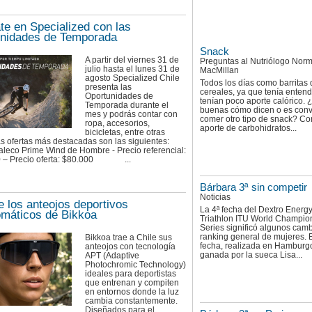
te en Specialized con las
nidades de Temporada
Snack
A partir del viernes 31 de
Preguntas al Nutriólogo Nor
julio hasta el lunes 31 de
MacMillan
agosto Specialized Chile
Todos los días como barritas 
presenta las
cereales, ya que tenía enten
Oportunidades de
tenían poco aporte calórico. 
Temporada durante el
buenas cómo dicen o es con
mes y podrás contar con
comer otro tipo de snack? C
ropa, accesorios,
aporte de carbohidratos...
bicicletas, entre otras
s ofertas más destacadas son las siguientes:
leco Prime Wind de Hombre - Precio referencial:
0 – Precio oferta: $80.000 ...
Bárbara 3ª sin competir
Noticias
 los anteojos deportivos
La 4ª fecha del Dextro Energ
omáticos de Bikkoa
Triathlon ITU World Champio
Series significó algunos camb
ranking general de mujeres. 
Bikkoa trae a Chile sus
fecha, realizada en Hamburgo
anteojos con tecnología
ganada por la sueca Lisa...
APT (Adaptive
Photochromic Technology)
ideales para deportistas
que entrenan y compiten
en entornos donde la luz
cambia constantemente.
Diseñados para el