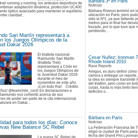
Bárbara 3ª en Paris
 trail running y running, los anteojos deportivos de
Noticias
ombinan adaptación dinámica, protección UC400
Bárbara Riveros terminó en la
ento óptico avanzado para mantener el equilibrio
ubicación en París, pero pud
ntre claridad...
sido la Nº1, ya que faltando 
metros para el final fue desvi
trazado, por lo que tuvo que 
perdiendo...
do San Martín representará a
en los Juegos Olímpicos de la
ud Dakar 2026
El triatleta nacional
Cesar Nuñez: Ironman 7
Raimundo San Martín
Rhode Island 2010
(triatleta Trek)
Race Reports
representará a Chile en
los Juegos Olímpicos de
Amigos, es duro definir cómo 
la Juventud Dakar 2026
carrera y entregar un reporte
durante el mes de
la idea es siempre transmitir l
noviembre de este año.
del triatlón, pero como en tod
¡Con todo Rai! Crédito:
cosas, hasta lo más bello tie
ñoz/ @teamchile_coch En declaraciones a
defectos o...
, Raimundo nos comentó acerca de sus
es de poder ser parte de la cita internacional
alizará en Dakar....
Bárbara en París
ilidad para todos los días: Conoce
Noticias
evas New Balance SC Rebel
La Federación Francesa de Tr
eligió la ciudad de París para 
fecha del Grand Prix Lyonnai
La nueva SC Rebel de