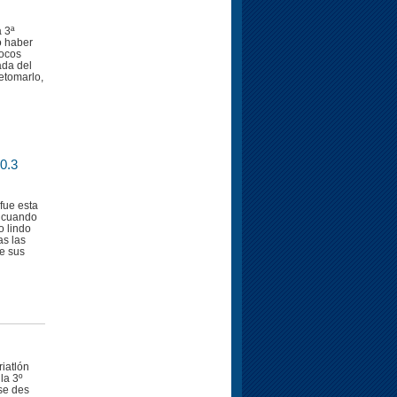
 3ª
o haber
pocos
ada del
retomarlo,
0.3
fue esta
, cuando
o lindo
as las
ne sus
iatlón
la 3º
se des