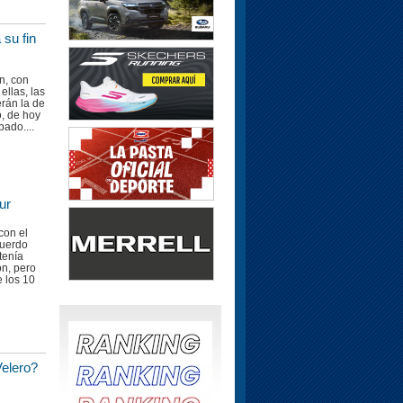
 su fin
n, con
ellas, las
erán la de
o, de hoy
bado....
ur
con el
cuerdo
tenía
ón, pero
 los 10
Velero?