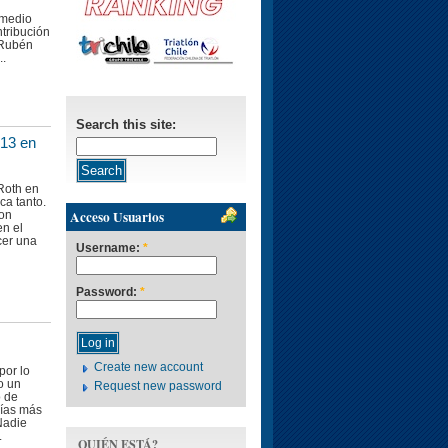
 medio
tribución
 Rubén
..
Search this site:
:13 en
Roth en
ca tanto.
Acceso Usuarios
ton
en el
cer una
Username:
*
Password:
*
Create new account
por lo
o un
Request new password
o de
días más
Nadie
.
QUIÉN ESTÁ?