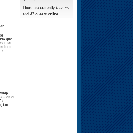
There are currently
0 users
and
47 guests
online.
man
de
dido que
¿Son tan
veniente
omo
y
nship
ios en el
Esta
, fue