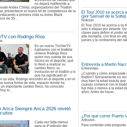
accesorios de calidad que
no dejará indiferente a
esde Andes Chimp, organizadores del Triatlón
ar, presentaron el nuevo kit de competencia de la
El Tour 2010 se acerca a
estacando a primera vista su bolso Black
(por Samuel de la Sotta)
ce de 35...
Noticias
El Tour 2010 se acerca a su fi
sólo 4 etapas por delante. De 
claves para definir el podio s
leTV con Rodrigo Ríos
alta montaña, con final en alt
jueves y la contrarreloj del sá
as
En un nuevo TrichileTV
hablamos con el triatleta
chileno Rodrigo Rios
quien nos cuenta de sus
inicios en el deporte, qué
Entrevista a Martín Nacr
lo llevó a realizar su
cambio físico, su
Entrevistas
evolución en el triatlón y lo
¿Cuándo y cómo empezaste 
que ha significado el
triatlón? Sinceramente no re
n su vida. Rodrigo encontró en el deporte y en el
muy bien la edad exacta que 
una nueva forma de vida, espacio donde ha
cuando comencé con el triatl
 un importante cambio físico, ha conocido
fue más o menos a la edad de
hoy lo...
años. Antes de hacer...
ón Arica Siempre Arica 2026 reveló
rcuitos
¿Por qué correr Puerto 
Artículos
Cada vez falta menos
Para contestar esta pregunta
para la 4ª edición del