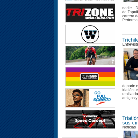
nadie. D
de Zapall
carrera d
Performan
Trichi
Entrevist
deporte e
triatlón 
realizado
amigos y 
Triatl
sus ci
Noticias