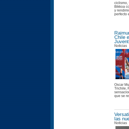
ciclismo,
Bikkoa c
y rendimi
perfecto e
Raimun
Chile 
Juvent
Noticias
Oscar Mu
Trichile
sensacion
que se re
Versat
las nu
Noticias