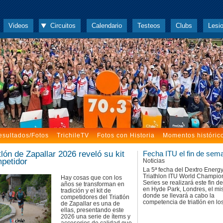
Videos
Circuitos
Calendario
Testeos
Clubs
Lesi
esultados/Fotos
TrichileTV
Fotos con Historia
Momentos históric
tlón de Zapallar 2026 reveló su kit
Fecha ITU el fin de sem
petidor
Noticias
La 5ª fecha del Dextro Energ
Triathlon ITU World Champio
Hay cosas que con los
Series se realizará este fin 
años se transforman en
en Hyde Park, Londres, el mi
tradición y el kit de
donde se llevará a cabo la
competidores del Triatlón
competencia de triatlón en los
de Zapallar es una de
ellas, presentando este
2026 una serie de ítems y