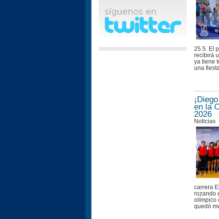
25.5. El 
recibirá 
ya tiene 
una fiesta
¡Diego
en la 
2026
Noticias
carrera E
rozando e
olímpico 
quedó muy