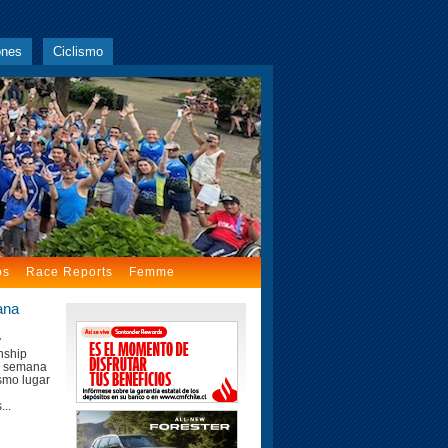
ones
Ciclismo
os
Race Reports
Femme
ana
y
nship
de semana
smo lugar
...