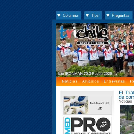
Columna
Tips
Preguntas
Noticias
Artículos
Entrevistas
R
El Tria
de com
Noticias