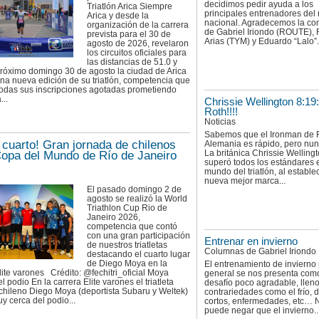
decidimos pedir ayuda a los
Triatlón Arica Siempre
principales entrenadores del
Arica y desde la
nacional. Agradecemos la con
organización de la carrera
de Gabriel Iriondo (ROUTE),
prevista para el 30 de
Arias (TYM) y Eduardo “Lalo”.
agosto de 2026, revelaron
los circuitos oficiales para
las distancias de 51.0 y
próximo domingo 30 de agosto la ciudad de Arica
una nueva edición de su triatlón, competencia que
todas sus inscripciones agotadas prometiendo
...
Chrissie Wellington 8:19
Roth!!!!
Noticias
Sabemos que el Ironman de 
 cuarto! Gran jornada de chilenos
Alemania es rápido, pero nun
La británica Chrissie Welling
Copa del Mundo de Río de Janeiro
superó todos los estándares 
mundo del triatlón, al estable
nueva mejor marca...
El pasado domingo 2 de
agosto se realizó la World
Triathlon Cup Rio de
Janeiro 2026,
competencia que contó
con una gran participación
Entrenar en invierno
de nuestros triatletas
Columnas de Gabriel Iriondo
destacando el cuarto lugar
de Diego Moya en la
El entrenamiento de invierno 
lite varones Crédito: @fechitri_oficial Moya
general se nos presenta com
l podio En la carrera Elite varones el triatleta
desafío poco agradable, llen
chileno Diego Moya (deportista Subaru y Weltek)
contrariedades como el frío, 
 cerca del podio...
cortos, enfermedades, etc… 
puede negar que el invierno..