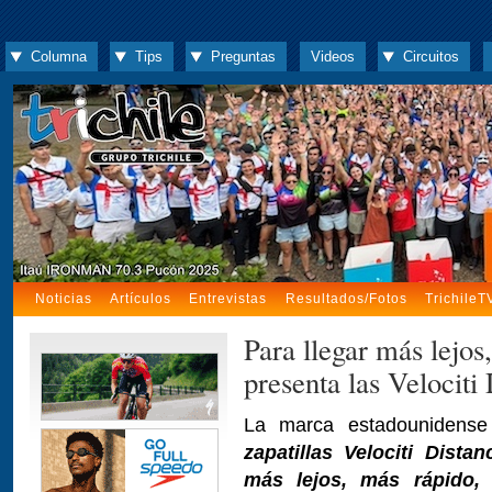
Columna
Tips
Preguntas
Videos
Circuitos
Noticias
Artículos
Entrevistas
Resultados/Fotos
TrichileT
Para llegar más lejo
presenta las Velociti
La marca estadounidens
zapatillas Velociti Distan
más lejos, más rápido, 