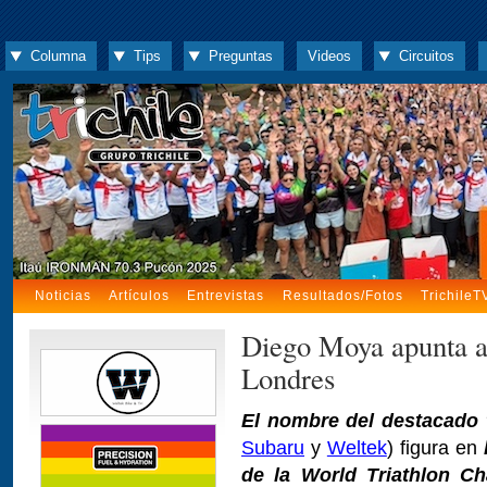
Columna
Tips
Preguntas
Videos
Circuitos
Noticias
Artículos
Entrevistas
Resultados/Fotos
TrichileT
Diego Moya apunta 
Londres
El nombre del destacado t
Subaru
y
Weltek
) figura en
de la World Triathlon C