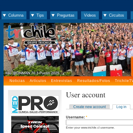
Columna
Tips
Preguntas
Videos
Circuitos
Noticias
Artículos
Entrevistas
Resultados/Fotos
TrichileT
User account
Create new account
Log in
Username:
*
Enter your www.trichile.cl username.